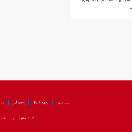
شد / خیابان ژ۵ (شهید سلیمانی) به زودی
د
سیاسی
بین الملل
حقوقی
ور
کلیه حقوق این سایت مت