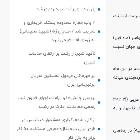
پل رودباری رشت بهره‌برداری شد
در آخرین ماه 2023 میلادی میانه سرعت اینترنت موبایل جهان 49.25 و میانه سرعت اینترنت
۳ باب مغازه محدوده پستک خریداری و
تخریب شد / خیابان ژ۵ (شهید سلیمانی)
 جایگاه آن نسبت به نوامبر (ماه قبل)
به زودی افتتاح می‌شود
ه آن در رده‌بندی کشورهای جهان نسبت
تأکید شهردار رشت بر ارتقای خدمات
شهری
ترنت ثابت 12.76 مگابیت بر ثانیه بوده است، در این ماه
ابر قهرمانان مرموز، نخستین سریال
نت موبایل نسبت به ماه قبل تغییری نکرد و همچنان رده 75 بود، اما در رده‌بندی میانه
ابرقهرمانی ایران
بررسی چالش‌ها و الزامات اجرای قانون ثبت
در رده‌بندی اسپید تست از کشورهایی با بیشترین میانه سرعت اینترنت موبایل در سراسر جهان در دسامبر 2023 میلادی به‌ترتیب امارات متحده عربی (303.21
رسمی معاملات املاک در رشت
ت. این کشورها رده یک تا چهار را به
توکلی: هدف‌گذاری ۵۰۰ هزار متخصص در
طرح ایران دیجیتال؛ معرفی مستقیم ۵۰ نفر
پور (270.62 مگابیت بر ثانیه) و هنگ‌کنگ (266.63 مگابیت بر ثانیه) در رده‌های
برتر به بازار کار