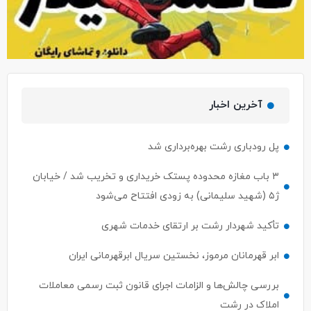
آخرین اخبار
پل رودباری رشت بهره‌برداری شد
۳ باب مغازه محدوده پستک خریداری و تخریب شد / خیابان
ژ۵ (شهید سلیمانی) به زودی افتتاح می‌شود
تأکید شهردار رشت بر ارتقای خدمات شهری
ابر قهرمانان مرموز، نخستین سریال ابرقهرمانی ایران
بررسی چالش‌ها و الزامات اجرای قانون ثبت رسمی معاملات
املاک در رشت
توکلی: هدف‌گذاری ۵۰۰ هزار متخصص در طرح ایران دیجیتال؛