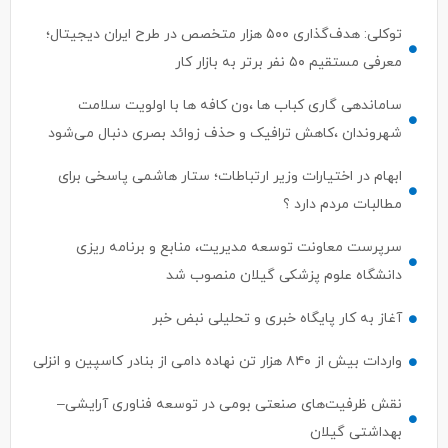
معرفی مستقیم ۵۰ نفر برتر به بازار کار
ساماندهی گاری کباب ها ،ون کافه ها با اولویت سلامت
شهروندان ،کاهش ترافیک و حذف زوائد بصری دنبال می‌شود
ابهام در اختیارات وزیر ارتباطات؛ ستار هاشمی پاسخی برای
مطالبات مردم دارد ؟
سرپرست معاونت توسعه مدیریت، منابع و برنامه ریزی
دانشگاه علوم پزشکی گیلان منصوب شد
آغاز به کار پایگاه خبری و تحلیلی نبض خبر
واردات بیش از ۸۴۰ هزار تن نهاده دامی از بنادر كاسپین و انزلی
نقش ظرفیت‌های صنعتی بومی در توسعه فناوری آرایشی–
بهداشتی گیلان
اسماعیل رحمتی مدیرعامل سازمان مشاغل و فرآورده‌های