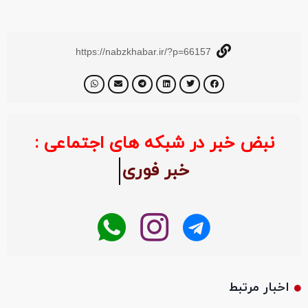
https://nabzkhabar.ir/?p=66157
نبض خبر در شبکه های اجتماعی :
خبر فو
اخبار مرتبط