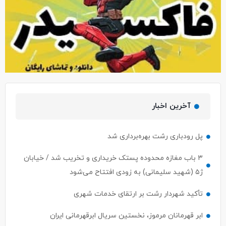
آخرین اخبار
پل رودباری رشت بهره‌برداری شد
۳ باب مغازه محدوده پستک خریداری و تخریب شد / خیابان
ژ۵ (شهید سلیمانی) به زودی افتتاح می‌شود
تأکید شهردار رشت بر ارتقای خدمات شهری
ابر قهرمانان مرموز، نخستین سریال ابرقهرمانی ایران
بررسی چالش‌ها و الزامات اجرای قانون ثبت رسمی معاملات