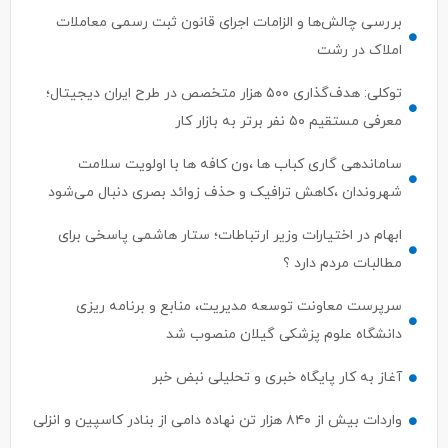
املاک در رشت
توکلی: هدف‌گذاری ۵۰۰ هزار متخصص در طرح ایران دیجیتال؛
معرفی مستقیم ۵۰ نفر برتر به بازار کار
ساماندهی گاری کباب ها ،ون کافه ها با اولویت سلامت
شهروندان ،کاهش ترافیک و حذف زوائد بصری دنبال می‌شود
ابهام در اختیارات وزیر ارتباطات؛ ستار هاشمی پاسخی برای
مطالبات مردم دارد ؟
سرپرست معاونت توسعه مدیریت، منابع و برنامه ریزی
دانشگاه علوم پزشکی گیلان منصوب شد
آغاز به کار پایگاه خبری و تحلیلی نبض خبر
واردات بیش از ۸۴۰ هزار تن نهاده دامی از بنادر كاسپین و انزلی
نقش ظرفیت‌های صنعتی بومی در توسعه فناوری آرایشی–