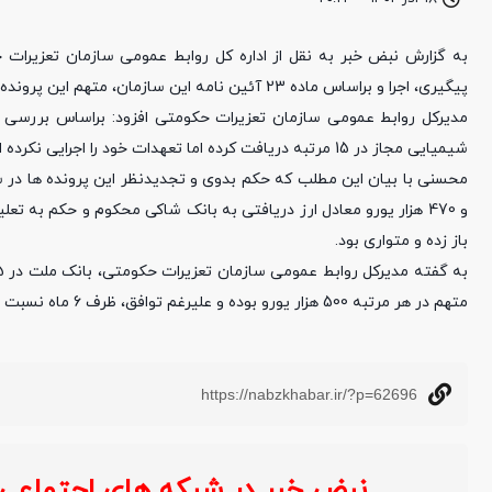
پیگیری، اجرا و براساس ماده 23 آئین نامه این سازمان، متهم این پرونده ها را بازداشت کرد.
شیمیایی مجاز در 15 مرتبه دریافت کرده اما تعهدات خود را اجرایی نکرده است.
باز زده و متواری بود.
متهم در هر مرتبه 500 هزار یورو بوده و علیرغم توافق، ظرف 6 ماه نسبت به واردات کالا و تحویل اسناد آن به بانک اقدامی نکرده است.
https://nabzkhabar.ir/?p=62696
نبض خبر در شبکه های اجتماعی :
خ