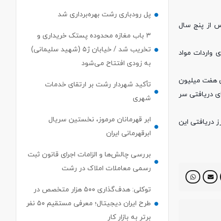
پل رودباری رشت بهره‌برداری شد
محسنی گفت: تعزیرات حکومتی حکم 15 پرونده ارزی را پس از پنج سال
۳ باب مغازه محدوده پستک خریداری و
تخریب شد / خیابان ژ۵ (شهید سلیمانی)
نده، این فرد هفت میلیون و 470 هزار یورو را در ازای واردات مواد
به زودی افتتاح می‌شود
 به بازگرداندن هفت میلیون
تأکید شهردار رشت بر ارتقای خدمات
بازگرداندن ارزهای دریافتی سر
شهری
ابر قهرمانان مرموز، نخستین سریال
 این فرد را در سال 1396 مطرح کرد که میزان ارز دریافتی این
ابرقهرمانی ایران
بررسی چالش‌ها و الزامات اجرای قانون ثبت
رسمی معاملات املاک در رشت
توکلی: هدف‌گذاری ۵۰۰ هزار متخصص در
طرح ایران دیجیتال؛ معرفی مستقیم ۵۰ نفر
برتر به بازار کار