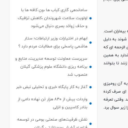
ساماندهی گاری کباب ها ،ون کافه ها با
اولویت سلامت شهروندان ،کاهش ترافیک
و حذف زوائد بصری دنبال می‌شود
بیماران است.
ابهام در اختیارات وزیر ارتباطات؛ ستار
شوند به دلیل
هاشمی پاسخی برای مطالبات مردم دارد ؟
 الزحمه ای که
دارد به همین
سرپرست معاونت توسعه مدیریت، منابع و
د تا بتوانند
برنامه ریزی دانشگاه علوم پزشکی گیلان
منصوب شد
 به آن رومیزی
آغاز به کار پایگاه خبری و تحلیلی نبض خبر
هیچ حق الزحمه ای صرف کرده
واردات بیش از ۸۴۰ هزار تن نهاده دامی از
د. وقتی تعرفه
بنادر كاسپین و انزلی
زیر سوال برد.
نقش ظرفیت‌های صنعتی بومی در توسعه
فناوری آرایشی–بهداشتی گیلان