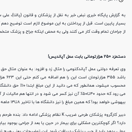
به گزارش پایگاه خبری نبض خبر به نقل از پزشکان و قانون (پالنا)، عل
بسیار پایین است. قبل از پرداختن به این موضوع لازم است توضیح ده
از جراحان تمام وقت کار می کنند ولی به محض اینکه جراح و پزشک م
دستمزد 250 هزارتومانی بابت عمل آپاندیس!
محسوب میشود، همانط
بیهوشی خواهد بود! که همین مبلغ را نیز دانشگاه ها با تاخیر ۸تا۱۴ ماهه پرداخت می کنند! آیا این خنده دار نیست؟ یا بهتر است بگویم گریه دار نیست؟!
دارد؟ اگر کوچکترین مشکلی برای بیمار در حین یا بعد از جراحی بوجود بی
عملی بدهد باید از جیب پزشک دریافت شود. این توضیحات یعنی هیچ تعا