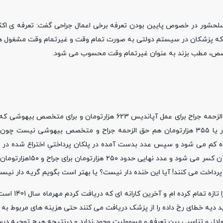
ی سلحشور در خصوص پایین بودن تعرفه برخی اعمال جراحی گفت: تعرفه ی اکث
م که پزشکان در سیستم دولتی به صورت تمام وقت و غیرتمام وقت مشغول 
تخصص، مطب بزند به عنوان غیرتمام وقت محسوب می شود.
وی تعرفه دولتی عمل آپاندکتومی را مثال زد و افزود: به عنوان مثال حق الزحمه جراح برای عمل آپاندیس 623 هزارتو
باشد 355 هزارتومان است این را هم اضافه می کنم حتی این 623 هزار یا ۳۵۵ هزارتومان هم حق الزحمه جراح و متخصص بیهوش
ور که می دانید از این مبلغ ابتدا ۱۰٪ حق دانشگاه کم می شود و سپس عدد بدست آمده در پلکان پرداختیِ اختراع 
می رود که حدود ۴۰تا۵۰٪ آن نیز کسر می شود و در انتها هم مالی
دبیر کارگروه پزشکان طرحی ضریب K نظام 
اید دیه خطای رخ داده را از پزشک دریافت می کنند حتی هزینه های مربوط به
دل و تناسبی بین تعرفه و مسوولیت وجود ندارد و درنتیجه هیچ توجیه درست