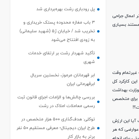
پل رودباری رشت بهره‌برداری شد
ر اعمال جراحی
۳ باب مغازه محدوده پستک خریداری و
هستند بسیاری
تخریب شد / خیابان ژ۵ (شهید سلیمانی)
به زودی افتتاح می‌شود
تأکید شهردار رشت بر ارتقای خدمات
شهری
مان و برای متخصص بیهوشی که غیرتمام وقت
ابر قهرمانان مرموز، نخستین سریال
ی نیست چون این کارکرد کل
ابرقهرمانی ایران
شده در وزارت بهداشت
بررسی چالش‌ها و الزامات اجرای قانون ثبت
ات از آن کسر می شود و عدد نهایی حدود ۲۵۰ هزارتومان برای جراح و ۱۵۰هزارتومان برای متخصص
رسمی معاملات املاک در رشت
توکلی: هدف‌گذاری ۵۰۰ هزار متخصص در
پزشکی ادامه داد: بنده طرحم را تازه تمام کرده ام و آخرین کارانه ای که دریافت کردم مهرماه سال 1401 است آیا این ارزش
طرح ایران دیجیتال؛ معرفی مستقیم ۵۰ نفر
 عوارضی که هر
برتر به بازار کار
ی برای انجام