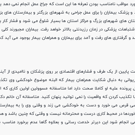
ی گفت: نکته دیگر در مورد عواقب نامناسب بودن تعرفه ها این است که جراح عمل انجام نمی ده
 پزشک بیماران را برای عمل جراحی به شهرهای بزرگتر و بیمارستان های بز
تان های شهرهای بزرگ و مراکز استان ها بسیار شلوغ می شود و فشار کار ب
شتباهات پزشکی در زمان رزیدنتی بالاتر خواهد رفت. بیماران مجبورند کلی 
ند و گرفتاری های رفت و آمد برای بیماران و همراهان بیمار بوجود می آید ک
ت پایین از یک طرف و فشارهای اقتصادی بر روی پزشکان و ناامیدی از آیند
یوانی به دنبال شکایت همراهان بیمار که البته موضوع خودکشی وی تک
نده علیه او کاملا صحت دارد اما متاسفانه مسوولین اولین کاری که ا
 تکذیب کردن که واقعیت را نمی توانید پنهان کنید. متاسفانه آن خانم دکت
کسی قرص می خورد و دست به خودکشی می زند و وقتی وی را به بیمارست
رخوردها در محیط کاری درست و محترمانه نیست و وقتی که چنین باشد و ه
هی انجام شود این دیرتر خدمت رسانی و بعلاوه گاها عدم برخورد مناسب