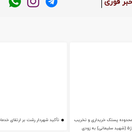
 :
خبر فوری
ه محدوده پستک خریداری و تخریب
تأکید شهردار رشت بر ارتقای خدم
شد / خیابان ژ۵ (شهید سلیمانی) به زودی