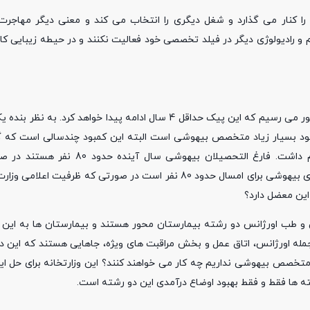
ا کنار می گذارد و شغل دیگری را انتخاب می کند و معنی دیگر مهاجرت
ادیولوژی دیگر در فیلد تخصصی خود فعالیت نکنند و در حیطه زیبایی کار 
وی افزود: از سال آینده به پیک کمبود شدید متخصصین بیهوشی در کشور می رسیم که این پیک حداقل 4 سال ادامه پیدا خ
ود بسیار زیاد متخصص بیهوشی است البته این کمبود چندسالی است که گر
سلامت کشور شده است اما بیشترین مشکل را در سال آینده خواهیم داشت. فارغ التح
التحصیلان امسال و سال گذشته و دو سال قبل بالای 150 نفر بودند. ورودی بیهوشی برای امسال حدود 80 نفر است در صورت
شکی گفت: رشته بیهوشی و طب اورژانس دو رشته بیمارستان محور هستند و بیمارستان ها به ای
جمله اورژانس، اتاق عمل و بخش مراقبت های ویژه، جاهایی هستند که این د
باشیم وقتی که متخصص بیهوشی نداریم چه کار می خواهند کنند؟ این وزارتخانه برای حل
شته ها فقط و فقط بهبود اوضاع درآمدی این دو رشته است.