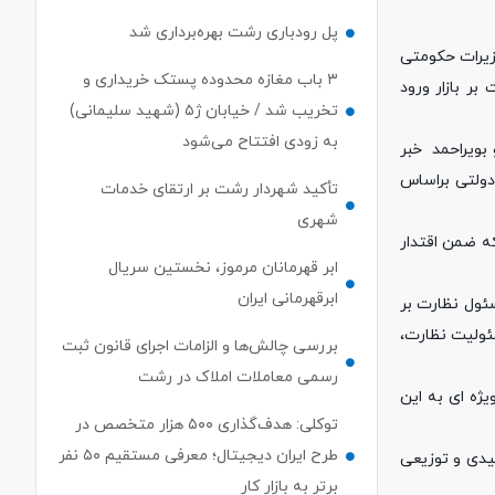
پل رودباری رشت بهره‌برداری شد
زیرات حکومتی
۳ باب مغازه محدوده پستک خریداری و
ر بازار ورود
تخریب شد / خیابان ژ۵ (شهید سلیمانی)
به زودی افتتاح می‌شود
لویه و بویراحمد خبر
دولتی براساس
تأکید شهردار رشت بر ارتقای خدمات
شهری
که ضمن اقتدار
ابر قهرمانان مرموز، نخستین سریال
ابرقهرمانی ایران
ئول نظارت بر
سئولیت نظارت،
بررسی چالش‌ها و الزامات اجرای قانون ثبت
رسمی معاملات املاک در رشت
یژه ای به این
توکلی: هدف‌گذاری ۵۰۰ هزار متخصص در
طرح ایران دیجیتال؛ معرفی مستقیم ۵۰ نفر
لیدی و توزیعی
برتر به بازار کار