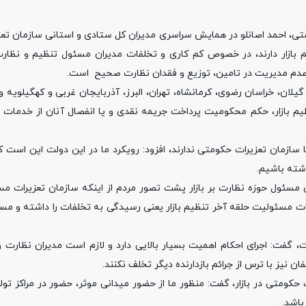
ومتی، احمد اصانلو در همایش سراسری مدیران کل ستادی و استانی سازمان تع
 بازار دارند، در خصوص کم کاری و تخلفات مدیران مسئول تنظیم و نظارت ب
ز عدم مدیریت در تامین، توزیع و فقدان نظارت صحیح است.
رسیدگی به 11 پرونده در استان های گیلان، خراسان رضوی، کرمانشاه، تهران، البرز، آذربایجان غربی و کهگی
نظیم بازار، حکم محکومیت پرداخت جریمه نقدی و یا انفصال آنان از خدمات 
 با سازمان تعزیرات حکومتی ندارند، افزود: رویکرد ما در این دولت این است 
شته باشیم.
 مسئول حوزه نظارت بر بازار پشت تصور مردم از اینکه سازمان تعزیرات مس
یرات مسئولیت حلقه آخر تنظیم بازار یعنی رسیدگی به تخلفات را داشته و م
فات، گفت: اجرای احکام اهمیت بسیار بالایی دارد و لازم است مدیران نظارت و
نیز با ترس از جرائم بازدارنده دیگر تخلف نکنند.
کومتی در بازار، گفت: منظور ما از حضور میدانی موثر، حضور در مراکز تو
باشد.