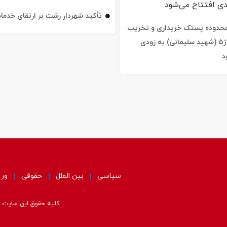
تأکید شهردار رشت بر ارتقای خدم
ه محدوده پستک خریداری و تخریب
شد / خیابان ژ۵ (شهید سلیمانی) به زودی
د
سیاسی
بین الملل
حقوقی
ور
کلیه حقوق این سایت مت