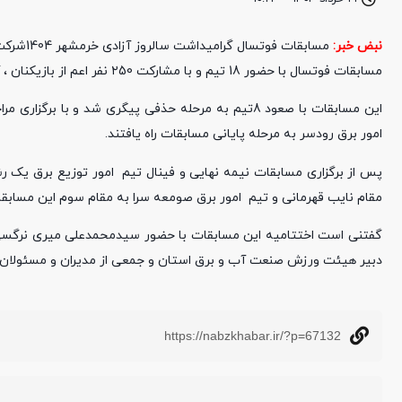
نبض خبر:
مسابقات فوتسال گرامیداشت سالروز آزادی خرمشهر 1404شرکت توزیع برق گیلان با قهرمانی امور توزیع برق یک رشت پایان یافت .
مسابقات فوتسال با حضور 18 تیم و با مشارکت
50 نفر اعم از بازیکنان ، کادر فنی تیم ها، داوران و هیئت اجرایی در پنج گروه از اول اردیبهشت 1404 آغاز شد.
۲
این مسابقات با صعود 8تیم به مرحله حذفی پیگری شد و ب
امور برق رودسر به مرحله پایانی مسابقات راه یافتند.
پس از برگزاری مسابقات نیمه نهایی و فینال تیم امور توزیع برق یک رشت
مقام نایب قهرمانی و تیم امور برق صومعه سرا به مقام سوم این مسابقا
گفتنی است اختتامیه این مسابقات با حضور سیدمحمدعلی میری نرگسی قا
دبیر هیئت ورزش صنعت آب و برق استان و جمعی از مدیران و مسئولان برگ
https://nabzkhabar.ir/?p=67132