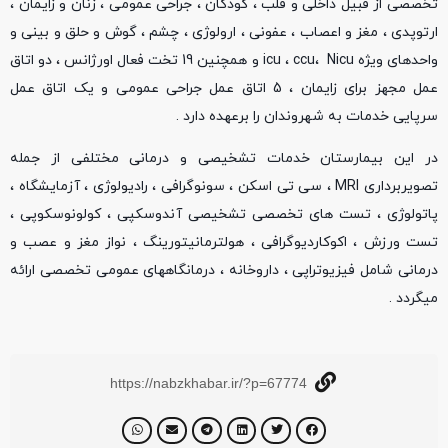
تخصصی از قبیل داخلی و قلب ، کودکان ، جراحی عمومی ، زنان و زایمان ،
ارتوپدی ، مغز و اعصاب ، عفونی ، ارولوژی ، چشم ، گوش و حلق و بینی و
واحدهای ویژه icu ، ccu، Nicu و همچنین 19 تخت فعال اورژانس ، دو اتاق
عمل مجهز برای زایمان ، 5 اتاق عمل جراحی عمومی و یک اتاق عمل
سرپایی خدمات به شهروندان را برعهده دارد .
در این بیمارستان خدمات تشخیصی و درمانی مختلفی از جمله
تصویربرداری MRI ، سی تی اسکن ، سونوگرافی ، رادیولوژی ، آزمایشگاه ،
پاتولوژی ، تست های تخصصی تشخیصی آندوسکپی ، کولونوسکوپی ،
تست ورزش ، اکوکاردیوگرافی ، هولترمانیتورینگ ، نواز مغز و عصب و
درمانی شامل فیزیوتراپی ، داروخانه ، درمانگاههای عمومی تخصصی ارائه
میگردد .
https://nabzkhabar.ir/?p=67774