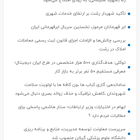
ژ۵ (شهید سلیمانی) به زودی افتتاح می‌شود
تأکید شهردار رشت بر ارتقای خدمات شهری
ابر قهرمانان مرموز، نخستین سریال ابرقهرمانی ایران
بررسی چالش‌ها و الزامات اجرای قانون ثبت رسمی معاملات
املاک در رشت
توکلی: هدف‌گذاری ۵۰۰ هزار متخصص در طرح ایران دیجیتال؛
معرفی مستقیم ۵۰ نفر برتر به بازار کار
ساماندهی گاری کباب ها ،ون کافه ها با اولویت سلامت
شهروندان ،کاهش ترافیک و حذف زوائد بصری دنبال می‌شود
ابهام در اختیارات وزیر ارتباطات؛ ستار هاشمی پاسخی برای
مطالبات مردم دارد ؟
سرپرست معاونت توسعه مدیریت، منابع و برنامه ریزی
دانشگاه علوم پزشکی گیلان منصوب شد