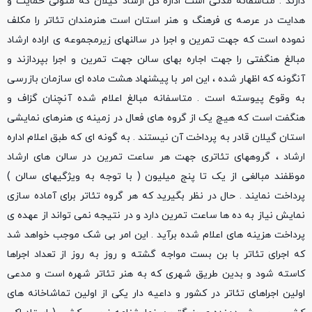
دارند . متاسفانه مدتی است اداره کل ارشاد گیلان که متولی حمایت و
هدایت در عرصه ی فرهنگ و هنر استان است هنرمندان تئاتر را مکلف
نموده است که جهت تمرین و اجرا در سالنهای زیرمجموعه ی اراده ارشاد
مبالغ هنگفتی را جهت اجاره بهای سالن جهت تمرین و اجرا بپردازند و
آنگونه که اظهار شده ، این امر با پیشنهاد هشت ماده ای سازمان بازرسی
به وقوع پیوسته است . متاسفانه مبالغ اعلام شده آنچنان گزاف و
هنگفت است که هیچ یک از گروه های فعال در زمینه ی هنرهای نمایشی
استان گیلان قادر به پرداخت آن نیستند . به گونه ای که طبق اعلام اداره
ارشاد ، گروههای تئاتری جهت هر ساعت تمرین در سالن های ارشاد
موظفند مبالغی از یک تا پنج میلیون ( با توجه به ویژگیهای سالن )
پرداخت نمایند . حال در نظر بگیرید که هر گروه تئاتر برای آماده سازی
نمایش نیاز به ده ها ساعت تمرین دارد و در نتیجه نمی تواند از عهده ی
پرداخت هزینه های اعلام شده برآید . این امر بی شک موجب خواهد شد
که اجرای تئاتر با بن بست مواجه گشته و روز به روز از تعداد اجراها
کاسته شود و بدین طریق شهری که به هنر تئاتر شهره است و مدعی
اولین اجراهای تئاتر در کشور و داعیه دار یکی از اولین تماشاخانه های