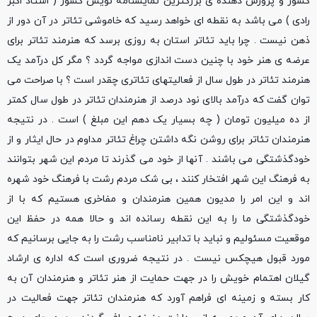
کشور و پرورش دهنده ی بزرگترین نمایشنامه نویس کشور ( استاد اکبر
رادی ) می باشد به نقطه ای خواهد رسید که خاموشی تئاتر در آن دور از
ذهن نیست . چرا باید تئاتر استان به روزی برسد که هنرمند تئاتر برای
عرضه ی هنر خود با چنین دست اندازی مواجه گردد ؟ مگر کل درآمد یک
هنرمند تئاتر در طول سال از فعالیتهای تئاتری چقدر است ؟ با صراحت می
توان گفت که درآمد بالای نود درصد از هنرمندان تئاتر در طول سال کمتر
از ده میلیون تومان ( چه بسیار یک دهم این مبلغ ) است . در نتیجه
هنرمندان تئاتر برای روشن نگه داشتن چراغ تئاتر مداوم در حال ایثار و از
خودگذشتگی می باشند . آنها از خود می گذرند تا مردم این شهر بتوانند
به فرهنگ این شهر افتخار کنند ، بی شک مردم رشت با فرهنگ خود شهره
اند و این امر را مدیون همین هنرمندان و مفاخری هستیم که با از
خودگذشتگی ما را به این نقطه رسانده اند و حالا همه در حفظ این
موقعیت مسئولیم و نباید با تدابیر نامناسب رشت را به جایی برسانیم که
مورد قبول هیچکس نیست . در نتیجه ضروری است که اداره ی ارشاد
گیلان اهتمام خویش را در جهت حمایت از هنر تئاتر و هنرمندان آن به
کار بسته و زمینه ای فراهم آورد که هنرمندان تئاتر جهت فعالیت در