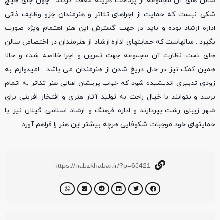
سالن های آن مجموعه از پرداخت هزینه معاف گردند . چون جای هیچ
شکی نیست که حمایت از اجراهای تئاتر و هنرمندان جزو وظایف ذاتی
اداره ارشاد بوده و باید در جهت گسترش این هنر اهتمام ویژه صورت
بگیرد . سالهاست که حمایتهای اداره ارشاد از هنرمندان در اختصاص سالن
های تحت نظارت آن مجموعه جهت تمرین و اجرا خلاصه شده و حالا
همین کمک نیز در حال دریغ شدن از هنرمندان می باشد . امیدوارم به
زودی تدبیری اندیشیده شود که خواب پریشان اهالی هنر تئاتر به اتمام
برسد و بتوانند با خیال راحت به تولید آثار هنری و افتخار افرینی برای
شهر زیبای رشت بپردازند و اداره فرهنگ و ارشاد اسلامی گیلان نیز با
حمایتهای خود موجبات شکوفایی هرچه بیشتر این هنر را فراهم آورد .
https://nabzkhabar.ir/?p=63421