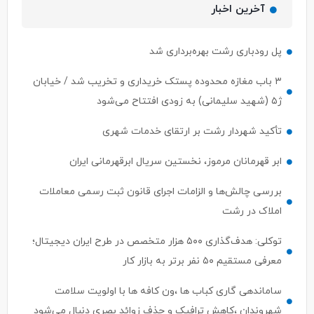
آخرین اخبار
پل رودباری رشت بهره‌برداری شد
۳ باب مغازه محدوده پستک خریداری و تخریب شد / خیابان
ژ۵ (شهید سلیمانی) به زودی افتتاح می‌شود
تأکید شهردار رشت بر ارتقای خدمات شهری
ابر قهرمانان مرموز، نخستین سریال ابرقهرمانی ایران
بررسی چالش‌ها و الزامات اجرای قانون ثبت رسمی معاملات
املاک در رشت
توکلی: هدف‌گذاری ۵۰۰ هزار متخصص در طرح ایران دیجیتال؛
معرفی مستقیم ۵۰ نفر برتر به بازار کار
ساماندهی گاری کباب ها ،ون کافه ها با اولویت سلامت
شهروندان ،کاهش ترافیک و حذف زوائد بصری دنبال می‌شود