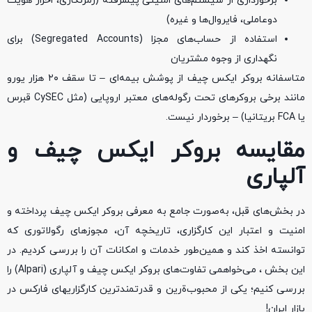
برخورداری از سیستم‌های امنیتی پیشرفته (رمزنگاری، احراز هویت
دو‌عاملی، فایروال‌ها و غیره)
استفاده از حساب‌های مجزا (Segregated Accounts) برای
نگهداری از وجوه مشتریان
متاسفانه بروکر ایکس چیف از پوشش بیمه‌ای – تا سقف ۲۰ هزار یورو
مانند برخی بروکرهای تحت رگوله‌های معتبر اروپایی (مثل CySEC قبرس
یا FCA بریتانیا) – برخوردار نیست.
مقایسه بروکر ایکس چیف و
آلپاری
در بخش‌های قبل، به‌صورت جامع به معرفی بروکر ایکس چیف پرداخته و
امنیت و اعتبار این کارگزاری، تاریخچه آن، مجوزهای رگولاتوری که
توانسته اخذ کند و همین‌طور خدمات و امکانات آن را بررسی کردیم. در
این بخش ، می‌خواهمی تفاوت‌های بروکر ایکس چیف و آلپاری (Alpari) را
بررسی کنیم؛ یکی از محبوب‌ةرین و قدرتمندترین کارگزاریهای فارکس در
بازار ایران!