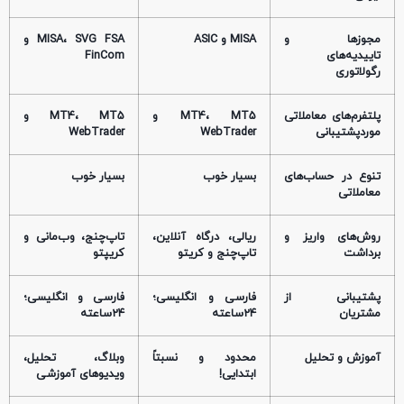
مجوزها و
MISA و ASIC
MISA، SVG FSA و
تاییدیه‌های
FinCom
رگولاتوری
پلتفرم‌های معاملاتی
MT4، MT5 و
MT4، MT5 و
موردپشتیبانی
WebTrader
WebTrader
تنوع در حساب‌های
بسیار خوب
بسیار خوب
معاملاتی
روش‌های واریز و
ریالی، درگاه آنلاین،
تاپ‌چنج، وب‌مانی و
برداشت
تاپ‌چنج و کریتو
کریپتو
پشتیبانی از
فارسی و انگلیسی؛
فارسی و انگلیسی؛
مشتریان
۲۴ساعته
۲۴ساعته
آموزش و تحلیل
محدود و نسبتاً
وبلاگ، تحلیل،
ابتدایی!
ویدیوهای آموزشی