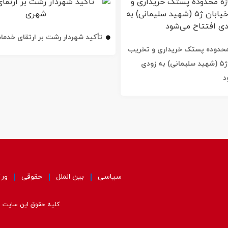
تأکید شهردار رشت بر ارتقای خدم
ه محدوده پستک خریداری و تخریب
شد / خیابان ژ۵ (شهید سلیمانی) به زودی
د
سیاسی
بین الملل
حقوقی
ور
کلیه حقوق این سایت مت