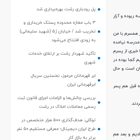
پل رودباری رشت بهره‌برداری شد
 ربوده و آزار
۳ باب مغازه محدوده پستک خریداری و
تخریب شد / خیابان ژ۵ (شهید سلیمانی)
برمی‌گردد. ظهر همسرم با من
به زودی افتتاح می‌شود
مدرسه نیامده
رفتیم اما خبری از پسرم
تأکید شهردار رشت بر ارتقای خدمات
 کجا بوده در
شهری
 درمان است و حال
ابر قهرمانان مرموز، نخستین سریال
ابرقهرمانی ایران
ه قبل هم پسر
بررسی چالش‌ها و الزامات اجرای قانون ثبت
رسمی معاملات املاک در رشت
توکلی: هدف‌گذاری ۵۰۰ هزار متخصص در
طرح ایران دیجیتال؛ معرفی مستقیم ۵۰ نفر
ادیم و بعد هم
برتر به بازار کار