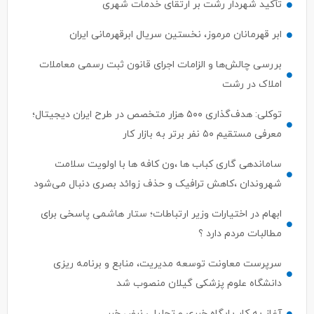
تأکید شهردار رشت بر ارتقای خدمات شهری
ابر قهرمانان مرموز، نخستین سریال ابرقهرمانی ایران
بررسی چالش‌ها و الزامات اجرای قانون ثبت رسمی معاملات
املاک در رشت
توکلی: هدف‌گذاری ۵۰۰ هزار متخصص در طرح ایران دیجیتال؛
معرفی مستقیم ۵۰ نفر برتر به بازار کار
ساماندهی گاری کباب ها ،ون کافه ها با اولویت سلامت
شهروندان ،کاهش ترافیک و حذف زوائد بصری دنبال می‌شود
ابهام در اختیارات وزیر ارتباطات؛ ستار هاشمی پاسخی برای
مطالبات مردم دارد ؟
سرپرست معاونت توسعه مدیریت، منابع و برنامه ریزی
دانشگاه علوم پزشکی گیلان منصوب شد
آغاز به کار پایگاه خبری و تحلیلی نبض خبر