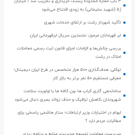
۳ باب مغازه محدوده پستک خریداری و تخریب شد / خیابان
ژ۵ (شهید سلیمانی) به زودی افتتاح می‌شود
تأکید شهردار رشت بر ارتقای خدمات شهری
ابر قهرمانان مرموز، نخستین سریال ابرقهرمانی ایران
بررسی چالش‌ها و الزامات اجرای قانون ثبت رسمی معاملات
املاک در رشت
توکلی: هدف‌گذاری ۵۰۰ هزار متخصص در طرح ایران دیجیتال؛
معرفی مستقیم ۵۰ نفر برتر به بازار کار
ساماندهی گاری کباب ها ،ون کافه ها با اولویت سلامت
شهروندان ،کاهش ترافیک و حذف زوائد بصری دنبال می‌شود
ابهام در اختیارات وزیر ارتباطات؛ ستار هاشمی پاسخی برای
مطالبات مردم دارد ؟
سرپرست معاونت توسعه مدیریت، منابع و برنامه ریزی