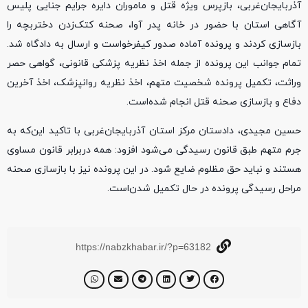
آذربایجان‌غربی، بازپرس ویژه قتل و ماموران دایره جرایم جنایی پلیس
آگاهی استان با حضور در خانه پدر آوا، صحنه کتک‌زدن دختر‌بچه را
بازسازی کردند و پرونده آماده صدور کیفرخواست و ارسال به دادگاه شد.
تمام جوانب این پرونده از جمله اخذ نظریه پزشکی قانونی، گواهی حصر
وراثت، تکمیل پرونده شخصیت متهم، اخذ نظریه روانپزشک، اخذ آخرین
دفاع و بازسازی صحنه قتل انجام شده‌است.
حسین مجیدی، دادستان مرکز استان آذربایجان‌غربی با تاکید این‌که به
جرم متهم طبق قانون رسیدگی می‌شود افزود: همه در‌برابر قانون مساوی
هستند و نباید حق مظلوم ضایع شود. در این پرونده نیز با بازسازی صحنه
مراحل رسیدگی پرونده در حال تکمیل شدن‌است.
https://nabzkhabar.ir/?p=63182