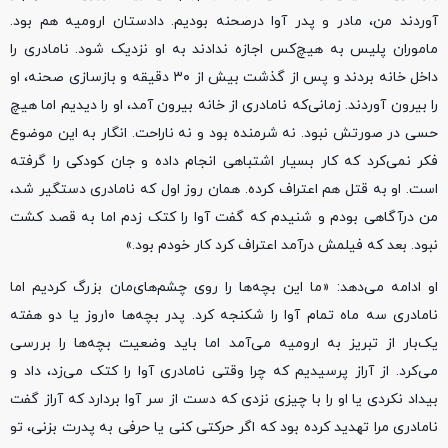
آوردند من، مادر و پدر آوا درصحنه بودیم. دادستان ارومیه هم بود.
ماموران پلیس به هیچ‌کس اجازه ندادند به او نزدیک شود. نامادری را
داخل خانه بردند و پس از گذشت بیش از ۳۰ دقیقه و بازسازی صحنه، او
را بیرون آوردند. زمانی‌که نامادری از خانه بیرون آمد، او را دیدیم اما هیچ
حسی در صورتش نبود. نه شرمنده بود و نه ناراحت. انگار به این موضوع
فکر نمی‌کرد که‌ کار بسیار اشتباهی انجام داده و جان کودکی را گرفته
است. او به قتل هم اعتراف‌ کرده. همان روز اول‌ که نامادری دستگیر شد،
من درآگاهی بودم و شنیدم که ‌گفت آوا را کتک زدم اما به قصد کشت
نبود. بعد که فیلمش درآمد اعتراف ‌کرد کار خودم بود.»
او ادامه می‌دهد: «ما این بچه‌ها را روی چشم‌های‌مان بزرگ ‌کردیم اما
نامادری سه ماه تمام آوا را شکنجه کرد. پدر بچه‌ها ۱۰روز یا دو هفته
یک‌بار از تبریز به ارومیه می‌آمد اما باید وضعیت بچه‌ها را بررسی
می‌کرد. از آراز پرسیدیم که چرا وقتی نامادری آوا را کتک می‌زد، داد و
بیداد نکردی یا او را با چیزی نزدی‌ که دست از سر آوا بردارد که آراز گفت
نامادری مرا تهدید کرده بود که اگر حرکتی‌ کنی یا حرفی به پدرت بزنی، تو