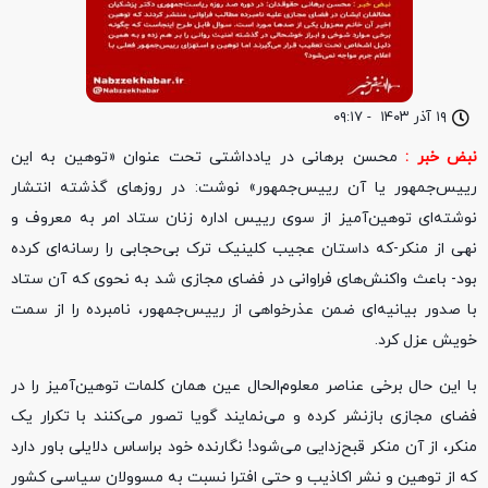
۱۹ آذر ۱۴۰۳
-
۰۹:۱۷
نبض خبر :
محسن برهانی در یادداشتی تحت عنوان «توهین به این
رییس‌جمهور یا آن رییس‌جمهور» نوشت: در روزهای گذشته انتشار
نوشته‌ای توهین‌آمیز از سوی رییس اداره زنان ستاد امر به معروف و
نهی از منکر-که داستان عجیب کلینیک ترک بی‌حجابی را رسانه‌ای کرده
بود- باعث واکنش‌های فراوانی در فضای مجازی شد به نحوی که آن ستاد
با صدور بیانیه‌ای ضمن عذرخواهی از رییس‌جمهور، نامبرده را از سمت
خویش عزل کرد.
با این حال برخی عناصر معلوم‌الحال عین همان کلمات توهین‌آمیز را در
فضای مجازی بازنشر کرده و می‌نمایند گویا تصور می‌کنند با تکرار یک
منکر، از آن منکر قبح‌زدایی می‌شود! نگارنده خود براساس دلایلی باور دارد
که از توهین و نشر اکاذیب و حتی افترا نسبت به مسوولان سیاسی کشور