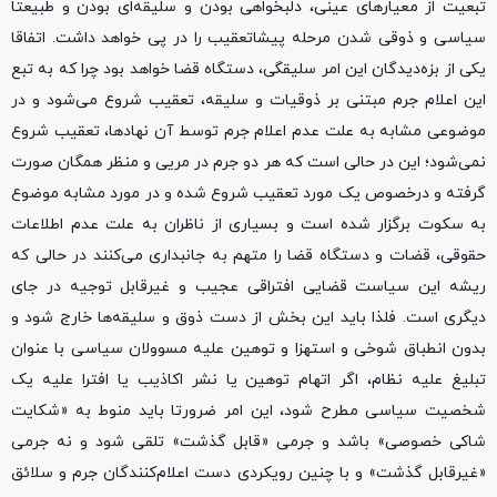
تبعیت از معیارهای عینی، دلبخواهی بودن و سلیقه‌ای بودن و طبیعتا
سیاسی و ذوقی شدن مرحله پیشاتعقیب را در پی خواهد داشت. اتفاقا
یکی از بزه‌دیدگان این امر سلیقگی، دستگاه قضا خواهد بود چرا که به تبع
این اعلام جرم مبتنی بر ذوقیات و سلیقه، تعقیب شروع می‌شود و در
موضوعی مشابه به علت عدم اعلام جرم توسط آن نهادها، تعقیب شروع
نمی‌شود؛ این در حالی است که هر دو جرم در مریی و منظر همگان صورت
گرفته و درخصوص یک مورد تعقیب شروع شده و در مورد مشابه موضوع
به سکوت برگزار شده است و بسیاری از ناظران به علت عدم اطلاعات
حقوقی، قضات و دستگاه قضا را متهم به جانبداری می‌کنند در حالی که
ریشه این سیاست قضایی افتراقی عجیب و غیرقابل توجیه در جای
دیگری است. فلذا باید این بخش از دست ذوق و سلیقه‌ها خارج شود و
بدون انطباق شوخی و استهزا و توهین علیه مسوولان سیاسی با عنوان
تبلیغ علیه نظام، اگر اتهام توهین یا نشر اکاذیب یا افترا علیه یک
شخصیت سیاسی مطرح شود، این امر ضرورتا باید منوط به «شکایت
شاکی خصوصی» باشد و جرمی «قابل گذشت» تلقی شود و نه جرمی
«غیرقابل گذشت» و با چنین رویکردی دست اعلام‌کنندگان جرم و سلائق