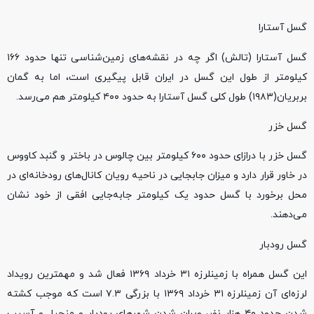
گسل آستارا
گسل آستارا (تالش) اگر چه در نقشه‌های زمین‌شناسی تنها حدود ۱۶۶
کیلومتر از طول این گسل در ایران قابل پیگیری است، اما به گمان
بربریان(۱۹۸۳) طول کلی گسل آستارا به حدود ۴۰۰ کیلومتر هم می‌رسد.
گسل خزر
گسل خزر با درازای حدود ۶۰۰ کیلومتر بین چالوس در باختر و گنبد کاووس
در خاور قرار دارد و میزان جابجایی در ناحیه رویان کانال‌های رودخانه‌ای در
محل برخورد با گسل حدود یک کیلومتر جابه‌جایی افقی از خود نشان
می‌دهند.
گسل رودبار
این گسل همراه با زمینلرزه ۳۱ خرداد ۱۳۶۹ فعال شد و مهمترین رویداد
لرزه‌ای آن زمینلرزه ۳۱ خرداد ۱۳۶۹ با بزرگی ۷.۳ است که موجب کشته
شدن حدود ۴۰ هزار نفر، ویران شدن شهرهای رودبار و منجیل و آسیب