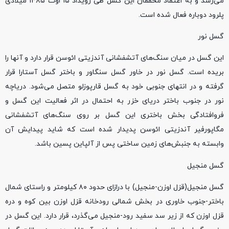
می‌رسد و به اعتقاد محققان این گسل طی رویداد ۱۵ اوت ۱۴۸۵ میلادی
پلرود دوباره فعال شده است.
گسل نور
این گسل در میان سنگ‌های آتشفشانی آندزیتی ائوسن قرار دارد و آنها را
بریده است. گسل نور در خاور گسل سنگاور و باختر گسل آستارا قرار
گرفته و در انتهای جنوبی خود به گسل قارپوزلو متصل می‌شود. دریاچه
نور در جنوب باختر دریای خزر به احتمال در اثر فعالیت این گسل و
فروافتادگی بخش باختری این گسل بر روی سنگ­‌های آتشفشانی
مگاپورفیر آندزیتی ائوسن پدیدار شده است که شاید پیدایش آن
وابسته به جنبش‌های زمین ساختی پس از آلپاین پسین باشد.
گسل منجیل
گسل منجیل(قزل اوزن-منجیل) با درازای حدود ۸۰ کیلومتر و راستای شمال
باختر-جنوب خاوری در بخش شمالی رودخانه قزل اوزن بین کوه و دره
قزل اوزن که از زیر سد سفید رود-منجیل می‌گذرد، قرار دارد. این گسل در