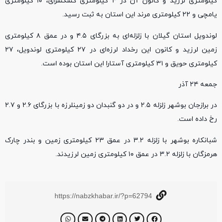
کیلومتری لرزید و کانون آن در ۴ کیلومتری کشکسرای، ۱۰ کیلومتری
یامچی و ۲۲ کیلومتری مرند این استان به ثبت رسید.
لوندویل استان گیلان با زلزله‌ای به بزرگای ۴.۵ و در عمق ۸ کیلومتری
زمین لرزید و کانون این رخداد لرزه‌ای در ۲۷ کیلومتری لوندویل، ۲۷
کیلومتری حویق و ۳۱ کیلومتری آستارا این استان بوده است.
جمعه ۲۴ آذر
در برازجان بوشهر زلزله ۲.۵ و در دو گنبدان دو زمینلرزه با بزرگای ۲.۶ و ۲.۷
رخ داده است.
شبانکاره بوشهر با زلزله ۳.۲ در عمق ۲۳ کیلومتری زمین و بندر چارک
هرمزگان با زلزله ۳.۲ در عمق ۱۰ کیلومتری زمین لرزیدند.
https://nabzkhabar.ir/?p=62794