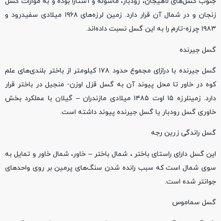
جنوب گسل‌های لاهیجان، رودبار، ماسوله و آستارا بوده و به موازات گسل
زنجان و در شمال آن قرار دارد. زمین لرزه‌های ۱۹۶۸ میلادی سفیدرود و
۱۹۸۳ چرزه-تارم را به این گسل نسبت داده‌اند.
گسل جیرنده
گسل جیرنده با درازای مجموع حدود ۱۷۸ کیلومتر از باختر بلندی‌­های علم
کوه در خاور تا محل پیوند آن به گسل قزل اوزن- منجیل در باختر قرار
دارد. زمینلرزه ۱۵ اوت ۱۴۸۵ میلادی مازندران – گیلان با عملکرد بخش
خاوری گسل رودبار یا گسل جیرنده پیوند داشته است.
گسل راندگی زرین رجه
این گسل دارای راستای باختر ، شمال باختر – خاور، شمال خاور و تمایل به
سوی شمال است که سبب رانده شدن سنگ‌های پرمین بر روی واحدهای
جوانتر شده است.
گسل سماموس