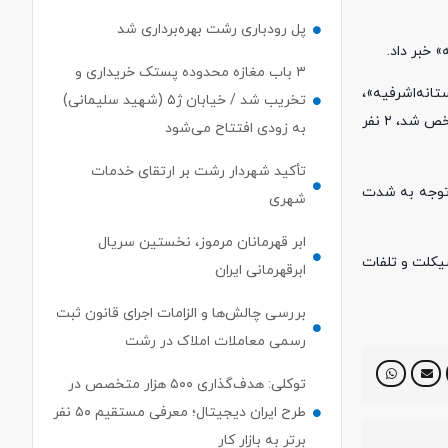
پل رودباری رشت بهره‌برداری شد
۳ باب مغازه محدوده پستک خریداری و
 محور «لاهیجان به آستانه‌اشرفیه»،
تخریب شد / خیابان ژ۵ (شهید سلیمانی)
بلافاصله ماموران پلیس راه به محل حادثه اعزام شدند، اظهار داشت: با حضور پلیس و تیم‌های امدادی در محل حادثه و بررسی‌های صورت گرفته مشخص شد، ۲ نفر
به زودی افتتاح می‌شود
تأکید شهردار رشت بر ارتقای خدمات
 توجه به شدت
شهری
ابر قهرمانان مرموز، نخستین سریال
سیکلت و تلفات
ابرقهرمانی ایران
بررسی چالش‌ها و الزامات اجرای قانون ثبت
رسمی معاملات املاک در رشت
توکلی: هدف‌گذاری ۵۰۰ هزار متخصص در
طرح ایران دیجیتال؛ معرفی مستقیم ۵۰ نفر
برتر به بازار کار