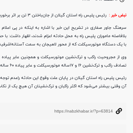
نبض خبر :
رئیس پلیس راه استان گیلان از جان‌باختن ۳ تن بر اثر برخورد یک دستگاه موتورسیکلت با عابر پیاده در محور «لاهیجان به آستانه‌اشرفیه» خبر داد.
با یک دستگاه موتورسیکلت که از محور لاهیجان به سمت آستانه‌اشرفیه در ح
وی از مجروحیت راکب و ترک‌نشین موتورسیکلت و همچنین عابر پیاده و 
تصادف راکب و ترک‌نشین ۱۶ و ۱۷ساله موتورسیکلت و عابر پیاده ۶۰ ساله پس از انتقال به بیمارستان جان باختند.
رئیس پلیس راه استان گیلان در پایان علت وقوع این حادثه راعدم توجه 
آن وقتی بیشتر می‌شود که اکثر راکبان و ترک‌نشینان آن هیچ یک از نکات 
https://nabzkhabar.ir/?p=63814