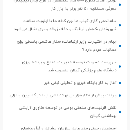
توکلی: هدف‌گذاری ۵۰۰ هزار متخصص در طرح ایران دیجیتال؛
معرفی مستقیم ۵۰ نفر برتر به بازار کار
ساماندهی گاری کباب ها ،ون کافه ها با اولویت سلامت
شهروندان ،کاهش ترافیک و حذف زوائد بصری دنبال می‌شود
ابهام در اختیارات وزیر ارتباطات؛ ستار هاشمی پاسخی برای
مطالبات مردم دارد ؟
سرپرست معاونت توسعه مدیریت، منابع و برنامه ریزی
دانشگاه علوم پزشکی گیلان منصوب شد
آغاز به کار پایگاه خبری و تحلیلی نبض خبر
واردات بیش از ۸۴۰ هزار تن نهاده دامی از بنادر كاسپین و انزلی
نقش ظرفیت‌های صنعتی بومی در توسعه فناوری آرایشی–
بهداشتی گیلان
اسماعیل رحمتی مدیرعامل سازمان مشاغل و فرآورده‌های