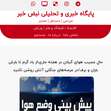
پایگاه خبری و تحلیلی نبض خبر
مردمی
مستقل
معتبر
اقتصاد
فرهنگ و هنر
ورزش
تماس باما
درباره ما
جستجو
حالِ عجیب هوای گیلان در هفته جاری؛از باد گرم تا بارش
باران و برف/در عرصه‌های جنگلی آتش روشن نکنید