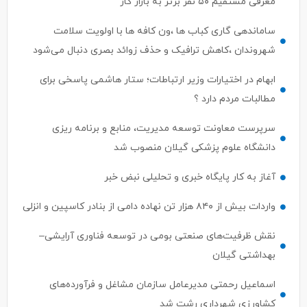
معرفی مستقیم ۵۰ نفر برتر به بازار کار
ساماندهی گاری کباب ها ،ون کافه ها با اولویت سلامت
شهروندان ،کاهش ترافیک و حذف زوائد بصری دنبال می‌شود
ابهام در اختیارات وزیر ارتباطات؛ ستار هاشمی پاسخی برای
مطالبات مردم دارد ؟
سرپرست معاونت توسعه مدیریت، منابع و برنامه ریزی
دانشگاه علوم پزشکی گیلان منصوب شد
آغاز به کار پایگاه خبری و تحلیلی نبض خبر
واردات بیش از ۸۴۰ هزار تن نهاده دامی از بنادر كاسپین و انزلی
نقش ظرفیت‌های صنعتی بومی در توسعه فناوری آرایشی–
بهداشتی گیلان
اسماعیل رحمتی مدیرعامل سازمان مشاغل و فرآورده‌های
کشاورزی شهرداری رشت شد