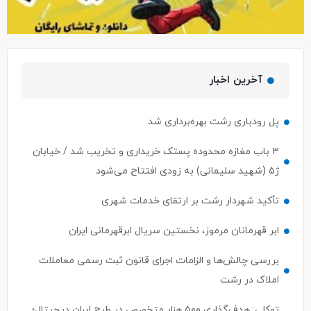
آخرین اخبار
پل رودباری رشت بهره‌برداری شد
۳ باب مغازه محدوده پستک خریداری و تخریب شد / خیابان
ژ۵ (شهید سلیمانی) به زودی افتتاح می‌شود
تأکید شهردار رشت بر ارتقای خدمات شهری
ابر قهرمانان مرموز، نخستین سریال ابرقهرمانی ایران
بررسی چالش‌ها و الزامات اجرای قانون ثبت رسمی معاملات
املاک در رشت
توکلی: هدف‌گذاری ۵۰۰ هزار متخصص در طرح ایران دیجیتال؛