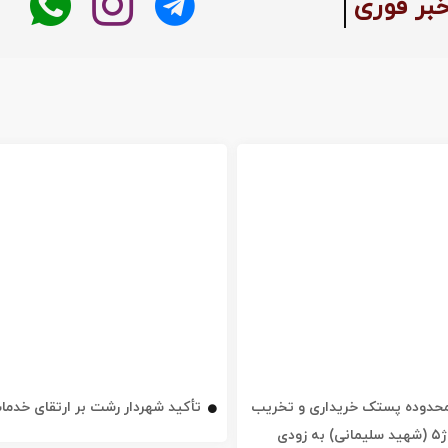
خبر فوری
ه محدوده پستک خریداری و تخریب
تأکید شهردار رشت بر ارتقای خدم
شد / خیابان ژ۵ (شهید سلیمانی) به زودی