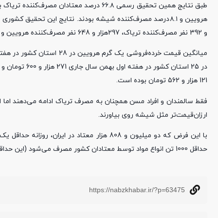
و 392 نفر مصرف‌کننده تریاک، 297هزار و 648 نفر مصرف‌کننده هرویین و 227 هزار و 448 نفر مصرف‌کننده شیشه بوده‌اند.
121 هزار و 562 تومان بوده است.
فقط سالمندان و افراد مسن همچنان به مصرف تریاک ادامه می‌دهند اما ای
ارزان‌قیمت‌تر مثل شیشه روی بیاورند.
حداقل 1000 تن انواع مواد توسط معتادان کشور مصرف می‌شود (این حداقل مصرف و باخوش‌بینانه‌ترین فرض است)
https://nabzkhabar.ir/?p=63475