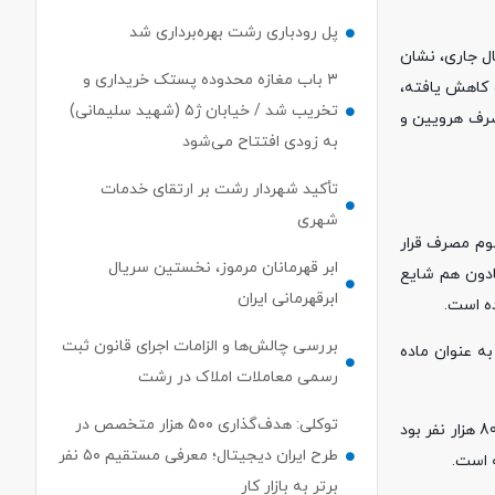
پل رودباری رشت بهره‌برداری شد
شور در هفته اول بهمن ماه سال جاری، نشان
۳ باب مغازه محدوده پستک خریداری و
دت کاهش یافته،
تخریب شد / خیابان ژ۵ (شهید سلیمانی)
تحقیق کشوری که سال 1395 منتشر شد، میزان مصرف هرویین و
به زودی افتتاح می‌شود
تأکید شهردار رشت بر ارتقای خدمات
شهری
وم مصرف قرار
ابر قهرمانان مرموز، نخستین سریال
ادون هم شایع
ابرقهرمانی ایران
ه است.
بررسی چالش‌ها و الزامات اجرای قانون ثبت
ه عنوان ماده
رسمی معاملات املاک در رشت
توکلی: هدف‌گذاری ۵۰۰ هزار متخصص در
طبق نتایج آخرین تحقیق کشوری که در سال 1395 منتشر شد، تعداد مصرف‌کنندگان مستمر مواد مخدر، محرک یا روانگردان در کشور، 2 میلیون و 808 هزار نفر بود
طرح ایران دیجیتال؛ معرفی مستقیم ۵۰ نفر
برتر به بازار کار