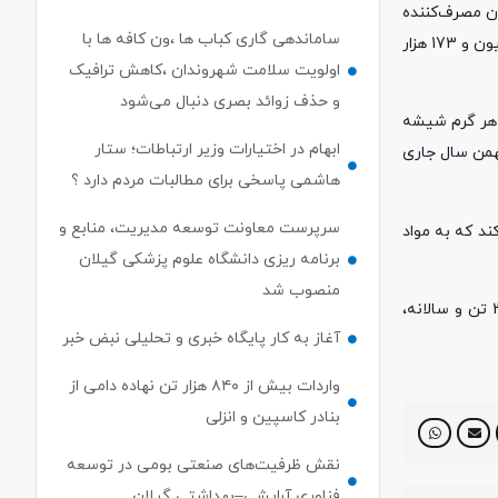
ف‌کننده تریاک بودند، شیوع مصرف دایمی ماری‌جوانا و گُل و گراس، ۱۱.۹درصد بود، ۱۰.۶ معتادان مصرف‌کننده
ساماندهی گاری کباب ها ،ون کافه ها با
هرویین و ۸.۱درصد مصرف‌کننده شیشه بودند. نتایج این تحقیق کشوری نشان داد که از مجموع 2 میلیون و 808 هزار معتاد، 77.4 درصد معادل 2میلیون و 173 هزار
اولویت سلامت شهروندان ،کاهش ترافیک
و حذف زوائد بصری دنبال می‌شود
ان، میانگین قیمت خرده‌فروشی هر گرم شیشه
ابهام در اختیارات وزیر ارتباطات؛ ستار
 تریاک در 16 استان کشور در هفته اول بهمن سال جاری
هاشمی پاسخی برای مطالبات مردم دارد ؟
سرپرست معاونت توسعه مدیریت، منابع و
ند که به مواد
برنامه ریزی دانشگاه علوم پزشکی گیلان
منصوب شد
با این فرض که دو میلیون و 808 هزار معتاد در ایران، روزانه حداقل یک گرم از انواع مواد مصرف می‌کنند، روزانه حداقل 2 هزار و 808 کیلو معادل 3 تن و سالانه،
آغاز به کار پایگاه خبری و تحلیلی نبض خبر
واردات بیش از ۸۴۰ هزار تن نهاده دامی از
بنادر كاسپین و انزلی
نقش ظرفیت‌های صنعتی بومی در توسعه
فناوری آرایشی–بهداشتی گیلان