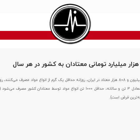
با این فرض که دو میلیون و 808 هزار معتاد در ایران، روزانه حداقل یک گرم از انواع مواد مصرف می‌کنند
2 هزار و 808 کیلو معادل 3 تن و سالانه، حداقل 1000 تن انواع مواد توسط معتادان کشور مصرف 
ه‌ترین فرض است).