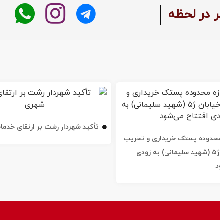
ر در لحظه
تأکید شهردار رشت بر ارتقای خدم
ه محدوده پستک خریداری و تخریب
شد / خیابان ژ۵ (شهید سلیمانی) به زودی
د