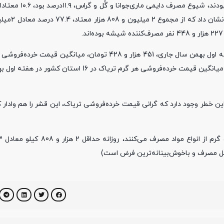
طبق نتایج همین تحقیق رسمی ۶۶.۸ درصد معتادان مصر
میانگین قیمت خرده‌فروشی یک گرم هرویین در 28 استان کشور در هفته اول بهمن سال جاری، 451 هزار و 428 توم
در 25 استان کشور در هفته اول بهمن سال جاری 271 هزار و 600 تومان و میانگین قیمت خرده‌فروشی هر گرم
ن خطر وجود دارد که گرانی قیمت خرده‌فروشی تریاک، این قشر را هم وادار ک