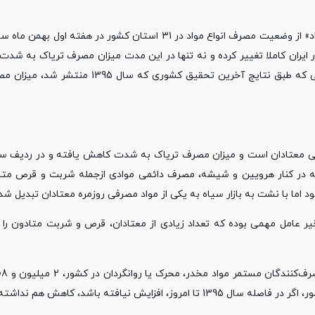
نبض خبر : بنفشه سام‌گیس نوشت: نتایج تحقیق میدانی روزنامه «اعتماد» از وضعیت مصرف انواع مواد در 31 استان ک
ی اعتیاد در ایران کاملا تغییر کرده و نه تنها در این مدت میزان مصرف تریاک به ‌ش
هرویین و شیشه به شایع‌ترین مواد مصرفی معتادان تبدیل شده درحالی که طبق نتایج آخرین 
رفی معتادان است و میزان مصرف تریاک به‌ شدت کاهش یافته و در ردیف س
 که در کنار هرویین و شیشه، مصرف دائمی موادی ازجمله شربت و قرص مت
ما با نشت به بازار سیاه به یکی از مواد مصرفی روزمره معتادان تبدیل شد
خیر عامل مهمی بوده که تعداد زیادی از معتادان، قرص و شربت متادون را ب