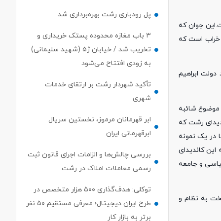
پل رودباری رشت بهره‌برداری شد
.این جوان که
۳ باب مغازه محدوده پستک خریداری و
و خراب است که
تخریب شد / خیابان ژ۵ (شهید سلیمانی)
به زودی افتتاح می‌شود
دولت ابراهیم
تأکید شهردار رشت بر ارتقای خدمات
شهری
 موضوع شائبه
ابر قهرمانان مرموز، نخستین سریال
ندیدای رشت که
ابرقهرمانی ایران
ا در یک نمونه
 این کاندیدای
بررسی چالش‌ها و الزامات اجرای قانون ثبت
سیاسی و جامعه
رسمی معاملات املاک در رشت
توکلی: هدف‌گذاری ۵۰۰ هزار متخصص در
خت به نظام و
طرح ایران دیجیتال؛ معرفی مستقیم ۵۰ نفر
برتر به بازار کار