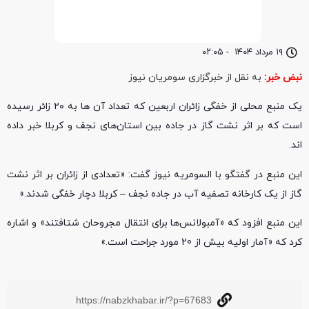
۱۹ مرداد ۱۴۰۴
-
۰۲:۰۵
نبض خبر:
به نقل از خبرگزاری سومریان نیوز
یک منبع محلی از خفگی زائران اربعین که تعداد آن ها به ۲۰ زائر رسیده
است که بر اثر نشت گاز در جاده بین استان‌های نجف و کربلا خبر داده
اند.
این منبع در گفتگو با السومریه نیوز گفت: «تعدادی از زائران بر اثر نشت
گاز از یک کارخانه تصفیه آب در جاده نجف – کربلا دچار خفگی شدند.»
این منبع افزود که «آمبولانس‌ها برای انتقال مجروحان شتافتند» و اشاره
کرد که «آمار اولیه بیش از 20 مورد جراحت است.»
https://nabzkhabar.ir/?p=67683