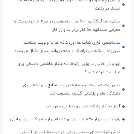
بررسی چالش‌ها و الزامات اجرای قانون ثبت رسمی معاملات
املاک در رشت
توکلی: هدف‌گذاری ۵۰۰ هزار متخصص در طرح ایران دیجیتال؛
معرفی مستقیم ۵۰ نفر برتر به بازار کار
ساماندهی گاری کباب ها ،ون کافه ها با اولویت سلامت
شهروندان ،کاهش ترافیک و حذف زوائد بصری دنبال می‌شود
ابهام در اختیارات وزیر ارتباطات؛ ستار هاشمی پاسخی برای
مطالبات مردم دارد ؟
سرپرست معاونت توسعه مدیریت، منابع و برنامه ریزی
دانشگاه علوم پزشکی گیلان منصوب شد
آغاز به کار پایگاه خبری و تحلیلی نبض خبر
واردات بیش از ۸۴۰ هزار تن نهاده دامی از بنادر كاسپین و انزلی
نقش ظرفیت‌های صنعتی بومی در توسعه فناوری آرایشی–