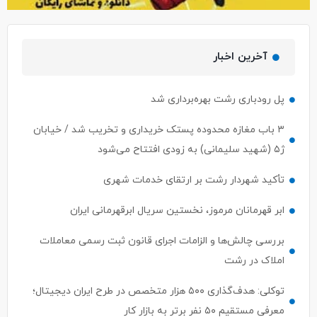
آخرین اخبار
پل رودباری رشت بهره‌برداری شد
۳ باب مغازه محدوده پستک خریداری و تخریب شد / خیابان
ژ۵ (شهید سلیمانی) به زودی افتتاح می‌شود
تأکید شهردار رشت بر ارتقای خدمات شهری
ابر قهرمانان مرموز، نخستین سریال ابرقهرمانی ایران
بررسی چالش‌ها و الزامات اجرای قانون ثبت رسمی معاملات
املاک در رشت
توکلی: هدف‌گذاری ۵۰۰ هزار متخصص در طرح ایران دیجیتال؛
معرفی مستقیم ۵۰ نفر برتر به بازار کار
ساماندهی گاری کباب ها ،ون کافه ها با اولویت سلامت