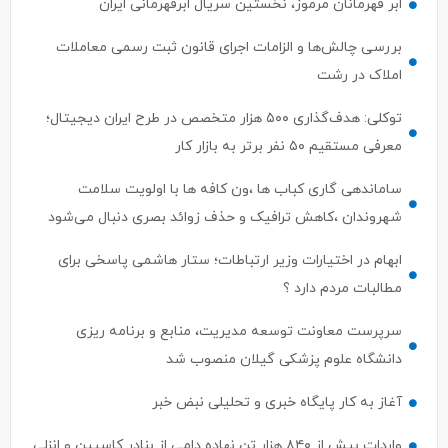
ابر قهرمانان مرموز، نخستین سریال ابرقهرمانی ایران
بررسی چالش‌ها و الزامات اجرای قانون ثبت رسمی معاملات
املاک در رشت
توکلی: هدف‌گذاری ۵۰۰ هزار متخصص در طرح ایران دیجیتال؛
معرفی مستقیم ۵۰ نفر برتر به بازار کار
ساماندهی گاری کباب ها ،ون کافه ها با اولویت سلامت
شهروندان ،کاهش ترافیک و حذف زوائد بصری دنبال می‌شود
ابهام در اختیارات وزیر ارتباطات؛ ستار هاشمی پاسخی برای
مطالبات مردم دارد ؟
سرپرست معاونت توسعه مدیریت، منابع و برنامه ریزی
دانشگاه علوم پزشکی گیلان منصوب شد
آغاز به کار پایگاه خبری و تحلیلی نبض خبر
واردات بیش از ۸۴۰ هزار تن نهاده دامی از بنادر كاسپین و انزلی