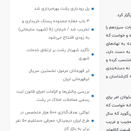
پل رودباری رشت بهره‌برداری شد
۳ باب مغازه محدوده پستک خریداری و
لت سیزدهم را
تخریب شد / خیابان ژ۵ (شهید سلیمانی)
ده و خواست که
به زودی افتتاح می‌شود
ه به نهادهای
تأکید شهردار رشت بر ارتقای خدمات
به دست دارد،
شهری
منتسب کرده و
 نه دسته‌بندی
ابر قهرمانان مرموز، نخستین سریال
ه کارشناسان و
ابرقهرمانی ایران
بررسی چالش‌ها و الزامات اجرای قانون ثبت
لان امر برای
رسمی معاملات املاک در رشت
انه خواست که
توکلی: هدف‌گذاری ۵۰۰ هزار متخصص در
ی‌گوید که سال
طرح ایران دیجیتال؛ معرفی مستقیم ۵۰ نفر
م عجیب و غریب
برتر به بازار کار
قیمت کالاهای