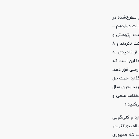
ل مطرح‌شده در
لت دوازدهم –
ست. پژوهش‌ و
نظرسنجی‌های مختلف این موضوع را به تصویر می‌کشد و زیباترین و واقعی‌ترین شکل آن را در انتخابات مشاهده کردیم. 60 درصد در انتخابات مشارکت نکردند و 8
شی از ناامیدی به
ا این است که
 جامعه را مورد بررسی قرار دهد.
ذارد. جهت حل
رید بحران سال
ی مختلف علمی و
‌کنید.»
د و کلی‌گویی
اامیدی‌آفرین.
ست که جمهوری