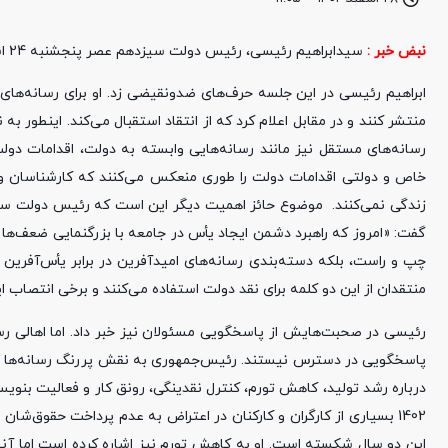
نبض خبر :
سیدابراهیم رئیسی، رئیس دولت سیزدهم عصر پنجشنبه 24 اسفندماه دومین ضیافت افطاری خود را با مدیران مسئول رسانه‌های مختلف برگزار کرد.
ابراهیم رئیسی در این جلسه حرف‌های ضدونقیضی زد. او برای رسانه‌ها
منتشر کنند و در مقابل اعلام کرد که از انتقاد استقبال می‌کند. اینطور 
رسانه‌های مستقل نیز مانند رسانه‌هایی وابسته به دولت، اقدامات دول
خاص و دولتی اقدامات دولت را طوری منعکس می‌کنند که کارشناسان و
زندگی نمی‌کنند. موضوع حائز اهمیت دیگر این است که رئیس دولت سیزد
گفت: «امروز که راهبرد دشمن ایجاد یأس در جامعه با بزرگنمایی ضعف‌ها
چپ و راست، بلکه دسته‌بندی رسانه‌های امیدآفرین در برابر یأس‌آفرین ا
منتقدان از این دو کلمه برای نقد دولت استفاده می‌کنند و برخی انتصاب ای
رئیسی در صحبت‌هایش از پاسخگویی مسئولان نیز خبر داد. اما اهالی رس
پاسخگویی در دسترس نیستند. رئیس‌جمهوری به نقش پررنگ رسانه‌ها در 
درباره رشد تولید، کاهش تورم، کنترل نقدینگی، رونق کار و فعالیت بنوی
1402 بسیاری از کارگران و کارکنان در اعتراض به عدم پرداخت حقوق‌ش
این دو سال شکسته است. او به کاهش تورم نیز اشاره کرده است اما آنط