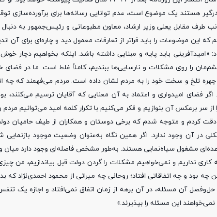
رگیر هستند یک موضوع است، عدم توانایی رسانه‌ها برای برآورده‌سازی توق
نب طرف مقابل یعنی وزیر ارشاد، معاون مطبوعاتی و رئیس‌جمهور به دنبال 
م که این موضوعات را باید فراتر از تعارفات معمول دید و چاره‌ای برای آن ان
د: «امیدآفرینی باید پایه و مبنایی داشته باشد. اینکه بخواهیم دچار خوش‌
‌مان را روی مشکلات و نارسایی‌ها ببندیم، کاملاً غلط است. ما در فضای خل
هره تلخ و سخت خود را به مردم نشان داده است. مردم می‌فهمند که چه اتف
گر فضای امیدواری و اعتماد به آن معنایی که آقایان ترسیم می‌کنند، بود
 سر برعکس آن بنوازیم و فکر می‌کنیم با تکرار کلمه امید می‌توانیم مردم را 
لسه دقت کردم و متوجه شدم که برخی دوستان و همکاران از طیف حامیان دو
لی در آن وجود ندارد. اگر همین نگاه به‌عنوان وضعیت موجود بازنمایی شد
ه‌ای مشغول سیاه‌نمایی هستند. به‌طور مشخص فاصله‌ای وجود دارد میان و
کاری نداریم و نمی‌خواهیم مشکلات را گردن دولت قبل بیاندازیم، من چیزی 
چه بود و چه اتفاقاتی افتاد؛ روحانی چه میراثی از محمود احمدی‌نژاد که بدت
ل‌وفصل آن مسئله، در آن برهه از زمان اتفاق نمی‌افتاد و اجازه یک تنفس
می‌خواهند این مسئله را بپذیرند.»