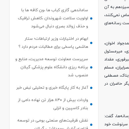
ت سیزدهم به آن
ساماندهی گاری کباب ها ،ون کافه ها با
ساس نمی‌کنند،
اولویت سلامت شهروندان ،کاهش ترافیک
دست رسانه‌های
و حذف زوائد بصری دنبال می‌شود
ابهام در اختیارات وزیر ارتباطات؛ ستار
جواد اخوان،
هاشمی پاسخی برای مطالبات مردم دارد ؟
ی، میرمسئول
سرپرست معاونت توسعه مدیریت، منابع و
رفوری، مقداد
برنامه ریزی دانشگاه علوم پزشکی گیلان
صرایران، مسلم
منصوب شد
ابناک، مصطفی
گر حاضران در
آغاز به کار پایگاه خبری و تحلیلی نبض خبر
واردات بیش از ۸۴۰ هزار تن نهاده دامی از
بنادر كاسپین و انزلی
انه‌ها، گفت:
نقش ظرفیت‌های صنعتی بومی در توسعه
ز سرنوشت خود
فناوری آرایشی–بهداشتی گیلان