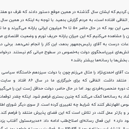
ری کردیم که ایشان سال گذشته در همین موقع دستور دادند که ظرف دو هفته
پایان است، فقر مطلق به سختی مردم را درگیر خود کرد. پاسخ آقای رئیسی این بود که در حال حاضر ۵۰ تا ۶۰ میلیون 
ین را مشاهده می‌کنیم که این میزان یارانه حریف تورم و وضعیت اقتصادی م
عات درست به آقای رئیس‌جمهور بدهد، این کار را انجام نمی‌دهد. برخی دو
 بخش‌های غیرپاسخگوی دولت به‌خصوص در سطوح میانی کم نیستند. درخواس
بخش‌ها با رسانه‌ها بیشتر باشد.»
لت آقای احمدی‌نژاد را مثال می‌زنم چون با دولت سیزدهم خاستگاه سیاسی ت
دارند؛ دولت احمدی‌نژاد به مراتب تحمل کمتری نسبت به رسانه‌های منتقد داشت.
از این حیث دوره منحصربه‌فردی بود. اما در حال حاضر، دولت حداقل ژست این را می‌گ
شاد به رسانه‌ها کمک می‌کند که چنین بستری فراهم شود. اینکه چقدر توقعات
خصوص اظهارنظر کنند که شرایط چه تغییری کرده است. از سوی دیگر شورای اطل
هتر و بازتر عمل کند، در تلاش است که این فضای پذیرش منتقد را فراهم کند.
د دارد.» این فعال رسانه‌ای اصلاح‌طلب ادامه داد: «مدیرمسئول آفتاب یزد
غیرپاسخگو بودن دولت در حوزه‌های مختلف، اعلام کرد که امسال آخرین سال انتشار این روزنامه بعد از 24-23 سال فعا