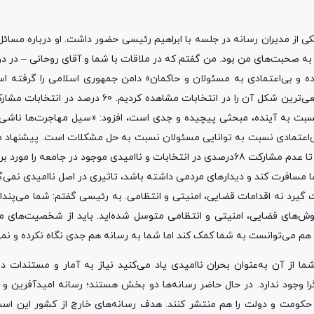
کی از مدیران رسانه در جلسه با ابراهیم رئیسی حضور داشت. او درباره مسائ
حبت‌های من بود. من گفتم که در ملاقات با شما و آقای روحانی – در دو
نده و بی‌اعتمادی به مسئولان و حاکمان» دامن جمهوری اسلامی را گرفته ا
 اشاره به اینکه ناامیدی نسبت به آینده، مبحثی پیچیده و جدی است، افزود: «سیل مهاجرت‌ها نا
 بی‌اعتمادی نسبت به توانایی مسئولان نسبت به حل مشکلات است. پیشنهاد م
اگر جمهوری اسلامی می‌خواهد پایدار باشد، باید کمیته ملی تشکیل شود تا عدم مشارکت 68درصدی در انتخابات و ناامیدی موجود در
 مسافرت کند و دیدارهای مردمی داشته باشد، تاثیری در اصل ناامیدی نمی‌گ
گیرد نه اقدامات قضایی، امنیتی و انتظامی. به رئیسی گفتم: شما می‌پندا
 نشده و فقط به روش‌های قضایی، امنیتی و انتظامی متوسل شده‌اید. باید از شخصیت‌ها
‌ هم می‌توانست به شما کمک کند اما شما به رسانه هم جدی نگاه نکرده و نمی
از آن به‌عنوان بحران ناامیدی یاد می‌کنید نیاز به آمار و مستندات دار
گرا وجود ندارد. در حال حاضر رسانه‌ها دو بخش هستند؛ رسانه امیدآفرین و ن
بت حکومت و دولت را هم منتشر کنند. هدف رسانه‌های خارج از کشور این ا