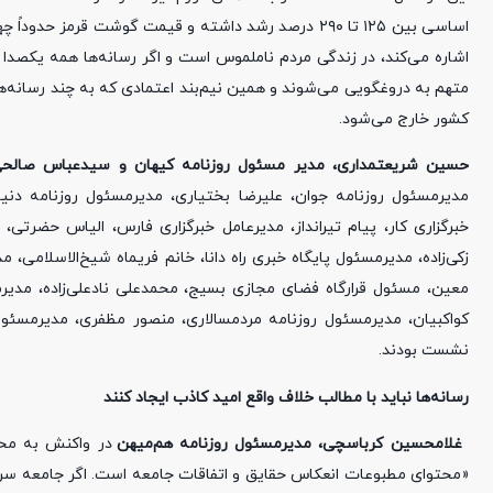
اساسی بین ۱۲۵ تا ۲۹۰ درصد رشد داشته و قیمت گوشت ق
اشاره می‌کند، در زندگی مردم ناملموس است و اگر رسانه‌ها همه یکصدا 
متهم به دروغگویی می‌شوند و همین نیم‌بند اعتمادی که به چند رسانه‌ها
کشور خارج می‌شود.
حسین شریعتمداری، مدیر مسئول روزنامه کیهان و سیدعباس صالحی،
مدیرمسئول روزنامه جوان، علیرضا بختیاری، مدیرمسئول روزنامه د
خبرگزاری کار، پیام تیرانداز، مدیرعامل خبرگزاری فارس، الیاس حضرتی
زکی‌زاده، مدیرمسئول پایگاه خبری راه دانا، خانم فریماه شیخ‌الاسلامی
معین، مسئول قرارگاه فضای مجازی بسیج، محمدعلی نادعلی‌زاده، مدی
کواکبیان، مدیرمسئول روزنامه مردمسالاری، منصور مظفری، مدیرمسئو
نشست بودند.
رسانه‌ها نباید با مطالب خلاف واقع امید کاذب ایجاد کنند
غلامحسین کرباسچی، مدیرمسئول روزنامه هم
میهن
در واکنش به محتو
«محتوای مطبوعات انعکاس حقایق و اتفاقات جامعه است. اگر جامعه سرشا