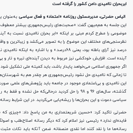
ابربحران ناامیدی دامن کشور را گرفته است
الیاس حضرتی، مدیرمسئول روزنامه «اعتماد» و فعال سیاسی
به‌عنوان ی
این جلسه به هم‌میهن گفت: «صحبت‌های رئیس‌جمهوری بیشتر معطوف به ص
موضوعی را مطرح کردم مبنی بر اینکه «ابر بحران ناامیدی نسبت به آی
درصد نیز آرای باطله بود، یعنی 68درصد.» و با
آینده است. افزایش خودکشی نیز مربوط به دیدن آینده‌ای تیره و تار و
تا زمانی که ناامیدی حل نشود رئیس‌جمهوری هر چقدر هم به شهرستان‌ها
این ناامیدی و بی‌اعتمادی موجود در جامعه باید پژوهش‌های علمی صورت 
گذشته، سال‌های 96 و 98 را حل کردید درحالی‌که حل
سیاسی دعوت و این بحران‌ها را ریشه‌یابی می‌کردید. در این شرایط رسانه
حضرتی تاکید کرد: «حسین شریعتمداری به من پاسخ داد: «چیزی که شما 
فایده‌ای ندارد.» رئیسی نیز اعلام کرد که دیگر رسانه اصلاح‌طلب و اصول
رسانه‌ها ما را نقد کنند اما نقدی منصفانه. ضمن آنکه باید نکات مث