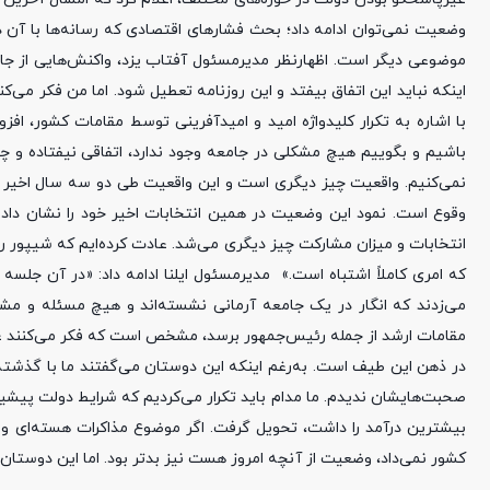
وضعیت نمی‌توان ادامه داد؛ بحث فشارهای اقتصادی که رسانه‌ها با آن د
موضوعی دیگر است. اظهارنظر مدیرمسئول آفتاب یزد، واکنش‌هایی از جا
اینکه نباید این اتفاق بیفتد و این روزنامه تعطیل شود. اما من فکر می‌کن
با اشاره به تکرار کلیدواژه امید و امیدآفرینی توسط مقامات کشور، افزو
باشیم و بگوییم هیچ مشکلی در جامعه وجود ندارد، اتفاقی نیفتاده و چشم
نمی‌کنیم. واقعیت چیز دیگری است و این واقعیت طی دو سه سال اخیر چ
وقوع است. نمود این وضعیت در همین انتخابات اخیر خود را نشان داد. ا
انتخابات و میزان مشارکت چیز دیگری می‌شد. عادت کرده‌ایم که شیپور را از
که امری کاملاً اشتباه است.» مدیرمسئول ایلنا ادامه داد: «در آن ج
می‌زدند که انگار در یک جامعه آرمانی نشسته‌اند و هیچ مسئله و مشک
مقامات ارشد از جمله رئیس‌جمهور برسد، مشخص است که فکر می‌کنند عد
در ذهن این طیف است. به‌رغم اینکه این دوستان می‌گفتند ما با گذشته 
صحبت‌هایشان ندیدم. ما مدام باید تکرار می‌کردیم که شرایط دولت پیشین 
بیشترین درآمد را داشت، تحویل گرفت. اگر موضوع مذاکرات هسته‌ای و ح
کشور نمی‌داد، وضعیت از آنچه امروز هست نیز بدتر بود. اما این دوستان ن