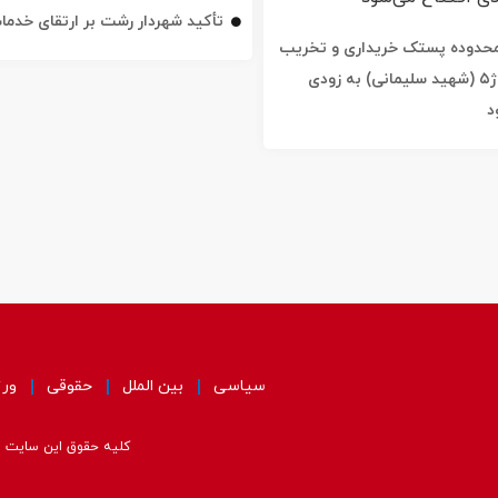
تأکید شهردار رشت بر ارتقای خدم
ه محدوده پستک خریداری و تخریب
شد / خیابان ژ۵ (شهید سلیمانی) به زودی
د
سیاسی
بین الملل
حقوقی
ور
کلیه حقوق این سایت مت