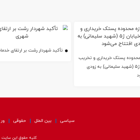
تأکید شهردار رشت بر ارتقای خدم
ه محدوده پستک خریداری و تخریب
شد / خیابان ژ۵ (شهید سلیمانی) به زودی
د
سیاسی
بین الملل
حقوقی
ور
کلیه حقوق این سایت مت