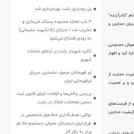
پل رودباری رشت بهره‌برداری شد
 “کادرآینده”
۳ باب مغازه محدوده پستک خریداری و
یران مدارس و
تخریب شد / خیابان ژ۵ (شهید سلیمانی)
به زودی افتتاح می‌شود
ه هوش مصنوعی
تأکید شهردار رشت بر ارتقای خدمات
 کرد و اظهار
شهری
ابر قهرمانان مرموز، نخستین سریال
میت حمایت از
ابرقهرمانی ایران
د و بر اهمیت
بررسی چالش‌ها و الزامات اجرای قانون ثبت
رسمی معاملات املاک در رشت
و از فرصت‌های
ی کیفیت مدارس
توکلی: هدف‌گذاری ۵۰۰ هزار متخصص در
طرح ایران دیجیتال؛ معرفی مستقیم ۵۰ نفر
برتر به بازار کار
ن‌های زنجان،