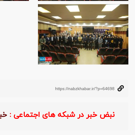
https://nabzkhabar.ir/?p=64698
نبض خبر در شبکه های اجتماعی :
خب