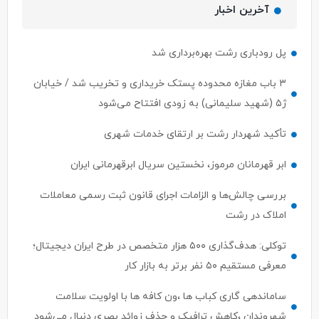
پل رودباری رشت بهره‌برداری شد
۳ باب مغازه محدوده پستک خریداری و تخریب شد / خیابان
ژ۵ (شهید سلیمانی) به زودی افتتاح می‌شود
تأکید شهردار رشت بر ارتقای خدمات شهری
ابر قهرمانان مرموز، نخستین سریال ابرقهرمانی ایران
بررسی چالش‌ها و الزامات اجرای قانون ثبت رسمی معاملات
املاک در رشت
توکلی: هدف‌گذاری ۵۰۰ هزار متخصص در طرح ایران دیجیتال؛
معرفی مستقیم ۵۰ نفر برتر به بازار کار
ساماندهی گاری کباب ها ،ون کافه ها با اولویت سلامت
شهروندان ،کاهش ترافیک و حذف زوائد بصری دنبال می‌شود
ابهام در اختیارات وزیر ارتباطات؛ ستار هاشمی پاسخی برای