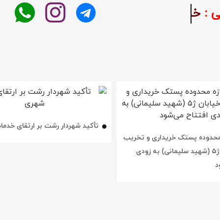
:
خبر فوری
تأکید شهردار رشت بر ارتقای خدم
ه محدوده پستک خریداری و تخریب
شد / خیابان ژ۵ (شهید سلیمانی) به زودی
د