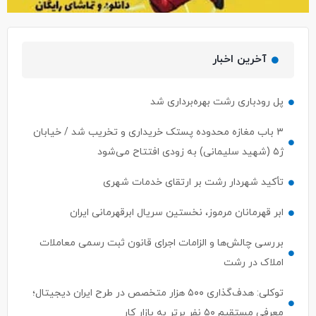
آخرین اخبار
پل رودباری رشت بهره‌برداری شد
۳ باب مغازه محدوده پستک خریداری و تخریب شد / خیابان
ژ۵ (شهید سلیمانی) به زودی افتتاح می‌شود
تأکید شهردار رشت بر ارتقای خدمات شهری
ابر قهرمانان مرموز، نخستین سریال ابرقهرمانی ایران
بررسی چالش‌ها و الزامات اجرای قانون ثبت رسمی معاملات
املاک در رشت
توکلی: هدف‌گذاری ۵۰۰ هزار متخصص در طرح ایران دیجیتال؛
معرفی مستقیم ۵۰ نفر برتر به بازار کار
ساماندهی گاری کباب ها ،ون کافه ها با اولویت سلامت