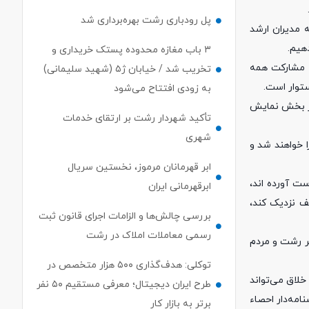
پل رودباری رشت بهره‌برداری شد
 مدیران ارشد
هیم.
۳ باب مغازه محدوده پستک خریداری و
ا مشارکت همه
تخریب شد / خیابان ژ۵ (شهید سلیمانی)
توار است.
به زودی افتتاح می‌شود
در بخش نمایش
تأکید شهردار رشت بر ارتقای خدمات
شهری
هرداری رشت اجرا خواهند شد و
ابر قهرمانان مرموز، نخستین سریال
ت آورده اند،
ابرقهرمانی ایران
ف نزدیک کند،
بررسی چالش‌ها و الزامات اجرای قانون ثبت
رسمی معاملات املاک در رشت
ر رشت و مردم
توکلی: هدف‌گذاری ۵۰۰ هزار متخصص در
خلاق می‌تواند
طرح ایران دیجیتال؛ معرفی مستقیم ۵۰ نفر
مه‌دار احصاء
برتر به بازار کار