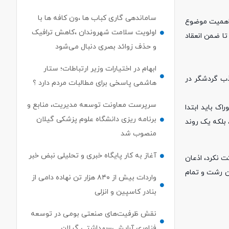
ساماندهی گاری کباب ها ،ون کافه ها با
 اهمیت موضوع
اولویت سلامت شهروندان ،کاهش ترافیک
تا ضمن انعقاد
و حذف زوائد بصری دنبال می‌شود
ابهام در اختیارات وزیر ارتباطات؛ ستار
ب گردشگر در
هاشمی پاسخی برای مطالبات مردم دارد ؟
سرپرست معاونت توسعه مدیریت، منابع و
ک باید ابتدا
برنامه ریزی دانشگاه علوم پزشکی گیلان
بلکه یک روند
منصوب شد
آغاز به کار پایگاه خبری و تحلیلی نبض خبر
 نکرد، اذعان
ن رشت و تمام
واردات بیش از ۸۴۰ هزار تن نهاده دامی از
بنادر كاسپین و انزلی
نقش ظرفیت‌های صنعتی بومی در توسعه
فناوری آرایشی–بهداشتی گیلان