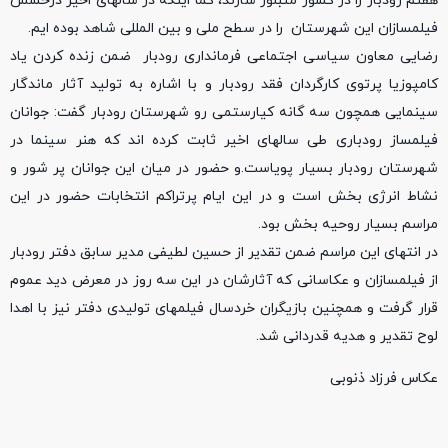
هفتم رودبار را در کشور متبلور سازند، کما اینکه در سالهای اخیر درخشش
فیلمسازان این شهرستان را در سطح ملی و بین المللی شاهد بوده ایم.
رضایی معاون سیاسی اجتماعی فرمانداری رودبار ضمن زنده کردن یاد
کامپوزیا پرتوی کارگردان فقد رودبار و با اشاره به تولید آثار ماندگار
سینمایی همچون سه گانه کیارستمی رو شهرستان رودبار گفت: جوانان
فیلمساز رودباری طی سالهای اخیر ثابت کرده اند که هنر سینما در
شهرستان رودبار بسیار پویاست.و حضور در میان این جوانان پر شور و
نشاط انرژی بخش است و در این ایام پرتراکم انتخابات حضور در این
مراسم بسیار روحیه بخش بود.
در انتهای این مراسم ضمن تقدیر از حسین لطیفی مدیر سابق دفتر رودبار
از فیلمسازان و عکاسانی که آثارشان در این سه روز در معرض دید عموم
قرار گرفت و همچنین بازیگران خردسال فیلمهای تولیدی دفتر نیز با اهدا
لوح تقدیر و هدیه قدردانی شد.
عکاس فرزاد ذنوبی