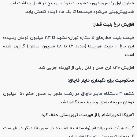
معاون اول رئیس‌جمهور، ممنوعیت ترخیص برنج در فصل برداشت لغو
شد.پیش‌بینی می‌شود قیمت‌ها تا یک ماه آینده کاهش یابد.
افزایش نرخ بلیت قطار:
قیمت بلیت قطارهای ۵ ستاره تهران-مشهد تا ۲.۴ میلیون تومان رسیده؛
این نرخ از بلیت هواپیما (حدود ۱.۶ تا ۱.۸ میلیون تومان) گران‌تر شده
است.
افزایش ۳۰٪ نرخ حمل‌ و نقل ریلی از تیرماه اجرایی شد.
محکومیت برای نگهداری ماینر قاچاق:
کشف ۴ دستگاه ماینر قاچاق در رشت منجر به صدور حکم ۱۵۰ میلیون
تومان جریمه نقدی و ضبط دستگاه‌ها شد.
آمریکا تحریرالشام را از فهرست تروریستی حذف کرد:
گروه هیأت تحریرالشام (وابسته به القاعده در سوریه) دیگر در فهرست
گروه‌های تروریستی آمریکا قرار ندارد.