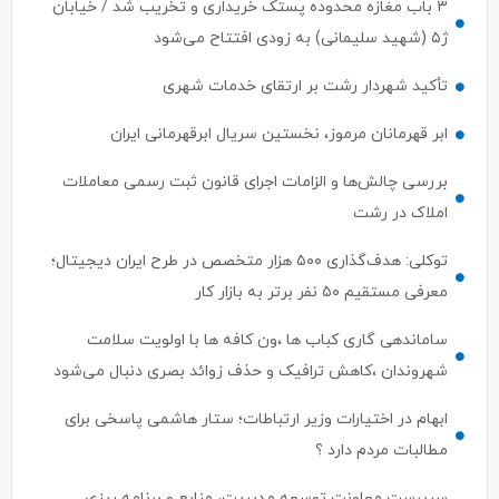
۳ باب مغازه محدوده پستک خریداری و تخریب شد / خیابان
ژ۵ (شهید سلیمانی) به زودی افتتاح می‌شود
تأکید شهردار رشت بر ارتقای خدمات شهری
ابر قهرمانان مرموز، نخستین سریال ابرقهرمانی ایران
بررسی چالش‌ها و الزامات اجرای قانون ثبت رسمی معاملات
املاک در رشت
توکلی: هدف‌گذاری ۵۰۰ هزار متخصص در طرح ایران دیجیتال؛
معرفی مستقیم ۵۰ نفر برتر به بازار کار
ساماندهی گاری کباب ها ،ون کافه ها با اولویت سلامت
شهروندان ،کاهش ترافیک و حذف زوائد بصری دنبال می‌شود
ابهام در اختیارات وزیر ارتباطات؛ ستار هاشمی پاسخی برای
مطالبات مردم دارد ؟
سرپرست معاونت توسعه مدیریت، منابع و برنامه ریزی