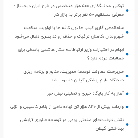
معرفی مستقیم ۵۰ نفر برتر به بازار کار
ساماندهی گاری کباب ها ،ون کافه ها با اولویت سلامت
شهروندان ،کاهش ترافیک و حذف زوائد بصری دنبال می‌شود
ابهام در اختیارات وزیر ارتباطات؛ ستار هاشمی پاسخی برای
مطالبات مردم دارد ؟
سرپرست معاونت توسعه مدیریت، منابع و برنامه ریزی
دانشگاه علوم پزشکی گیلان منصوب شد
آغاز به کار پایگاه خبری و تحلیلی نبض خبر
واردات بیش از ۸۴۰ هزار تن نهاده دامی از بنادر كاسپین و انزلی
نقش ظرفیت‌های صنعتی بومی در توسعه فناوری آرایشی–
بهداشتی گیلان
اسماعیل رحمتی مدیرعامل سازمان مشاغل و فرآورده‌های