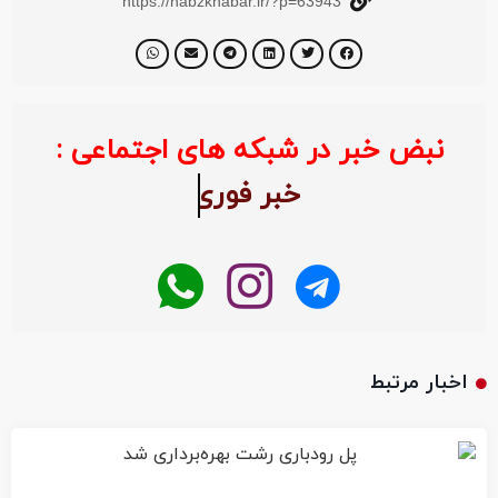
https://nabzkhabar.ir/?p=63943
نبض خبر در شبکه های اجتماعی :
خبر ف
اخبار مرتبط
پل رودباری رشت بهره‌برداری شد