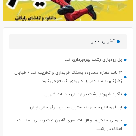
آخرین اخبار
پل رودباری رشت بهره‌برداری شد
۳ باب مغازه محدوده پستک خریداری و تخریب شد / خیابان
ژ۵ (شهید سلیمانی) به زودی افتتاح می‌شود
تأکید شهردار رشت بر ارتقای خدمات شهری
ابر قهرمانان مرموز، نخستین سریال ابرقهرمانی ایران
بررسی چالش‌ها و الزامات اجرای قانون ثبت رسمی معاملات
املاک در رشت
توکلی: هدف‌گذاری ۵۰۰ هزار متخصص در طرح ایران دیجیتال؛