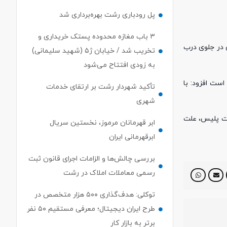
پل رودباری رشت بهره‌برداری شد
۳ باب مغازه محدوده پستک خریداری و
های پلیسی ۱۱۰ مبنی بر کشف جسد مردی در جلوی درب
تخریب شد / خیابان ژ۵ (شهید سلیمانی)
به زودی افتتاح می‌شود
ست افزود: با
تأکید شهردار رشت بر ارتقای خدمات
شهری
در تحقیقات پلیس، علت
ابر قهرمانان مرموز، نخستین سریال
ابرقهرمانی ایران
بررسی چالش‌ها و الزامات اجرای قانون ثبت
رسمی معاملات املاک در رشت
توکلی: هدف‌گذاری ۵۰۰ هزار متخصص در
طرح ایران دیجیتال؛ معرفی مستقیم ۵۰ نفر
برتر به بازار کار