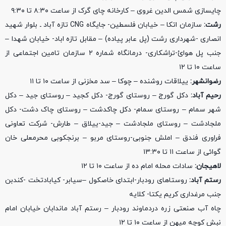
چایسازی شمس الدین غروی – کارخانه چای گرک از ساعت ۸:۳۰ تا ۹:۳۰
رشت:
سازمان اتکا – خیابان فلسطین- جایگاه CNG تازه آباد ـ بلوار شهید
انصاری -شهرداری رشت (پل عابر پیاده) – مقابل تازه اباد- خیابان شهدا –
جنب پل هوائ-تراشکاری- درمانگاه شماره ۲ سازمان تامین اجتماعی از
ساعت ۱۰ تا ۱۲
رضوانشهر:
ییلاقات روشنده – چوکا – سد مخزنی از ساعت ۱۰ تا ۱۱
رحیم آباد:
دکل گورج – روستای گورج- دکل کجید – روستای جید – دکل
شهر سمام – روستای سمام- دکل چاکدشت – روستای چاک دشت- دکل
ملجادشت – روستای ملجادشت – جید-ییلاق – طارش- شرکت تعاونی
فراوری فندق – املش جنوبی-روستای مربو – برنجکوبی محرمعلی خان
گوائی از ساعت ۱۱ تا ۱۳:۳۰
لاهیجان:
سادات محله امام ده از ساعت ۱۰ تا ۱۲
رستم آباد:
روستا‌های رودبار-ابتدای خاصکول –سیابر- کیابادتخت -کندبن
جنب مرغداری کریم یکتا- کلایه
چاه آب صنعتی زره دردماوند رودبار – رستم آباد ماندابان خیابان امام
نبش کوچه میهن از ساعت ۱۰ تا ۱۲