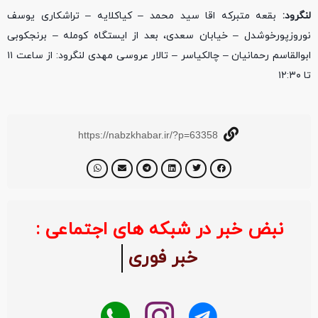
لنگرود:
بقعه متبرکه اقا سید محمد – کیاکلایه – تراشکاری یوسف
نوروزپورخوشدل – خیابان سعدی، بعد از ایستگاه کومله – برنجکوبی
ابوالقاسم رحمانیان – چالکیاسر – تالار عروسی مهدی لنگرود: از ساعت ۱۱
تا ۱۲:۳۰
https://nabzkhabar.ir/?p=63358
نبض خبر در شبکه های اجتماعی :
خبر فوری