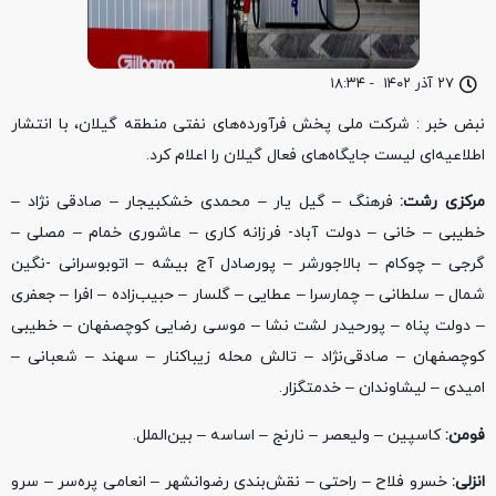
۲۷ آذر ۱۴۰۲
-
۱۸:۳۴
نبض خبر : شرکت ملی پخش فرآورده‌های نفتی منطقه گیلان، با انتشار
اطلاعیه‌ای لیست جایگاه‌های فعال گیلان را اعلام کرد.
مرکزی رشت:
فرهنگ – گیل یار – محمدی خشکبیجار – صادقی نژاد –
خطیبی – خانی – دولت آباد- فرزانه کاری – عاشوری خمام – مصلی –
گرجی – چوکام – بالاجورشر – پورصادل آج بیشه – اتوبوسرانی -نگین
شمال – سلطانی – چمارسرا – عطایی – گلسار – حبیب‌زاده – افرا – جعفری
– دولت پناه – پورحیدر لشت نشا – موسی رضایی کوچصفهان – خطیبی
کوچصفهان – صادقی‌نژاد – تالش محله زیباکنار – سهند – شعبانی –
امیدی – لیشاوندان – خدمتگزار.
فومن:
کاسپین – ولیعصر – نارنج – اساسه – بین‌الملل.
انزلی:
خسرو فلاح – راحتی – نقش‌بندی رضوانشهر – انعامی پره‌سر – سرو