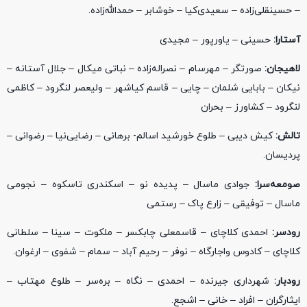
– حسینقلی‌زاده – سعیدی‌کیا – خوشابر – حمدالله‌زاده.
آستارا:
حسینی – یاورپور – مجیدی
لاهیجان:
صورتگر – مهرسام – نصراله‌زاده – نباتی میکال – جلال آستانه –
نیکان – بابایی شلمان – چایی – قاسم کیاشهر – ولیعصر لنگرود – کاظمی
لنگرود – کشاورز – بحران
تالش:
کیش دیبی – طلوع خورشید اسالم- برهانی – رضایی‌نیا – رضوانی –
پردیسان.
صومعه‌سرا:
جوادی ماسال – پدیده نو – اسکندری تاسکوه – نجومی
ماسال – توفیقی – زارع پاک – رستمی
رودسر:
احمدی کلاچای – قاسمعلی چابکسر – ملکوت – سینا – سلطانی
کلاچای – کادوس واجارگاه – نوفر – رحیم آباد – سمام – شفوی – ارغوان.
رودبار:
شهرداری جیرنده – احمدی – نگاه – بره‌سر – طلوع مهتاب –
ایثارگران – افراد – خانی – اشجع.