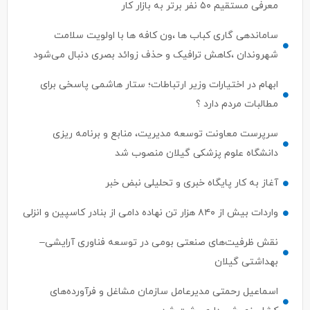
ساماندهی گاری کباب ها ،ون کافه ها با اولویت سلامت
شهروندان ،کاهش ترافیک و حذف زوائد بصری دنبال می‌شود
ابهام در اختیارات وزیر ارتباطات؛ ستار هاشمی پاسخی برای
مطالبات مردم دارد ؟
سرپرست معاونت توسعه مدیریت، منابع و برنامه ریزی
دانشگاه علوم پزشکی گیلان منصوب شد
آغاز به کار پایگاه خبری و تحلیلی نبض خبر
واردات بیش از ۸۴۰ هزار تن نهاده دامی از بنادر كاسپین و انزلی
نقش ظرفیت‌های صنعتی بومی در توسعه فناوری آرایشی–
بهداشتی گیلان
اسماعیل رحمتی مدیرعامل سازمان مشاغل و فرآورده‌های
کشاورزی شهرداری رشت شد