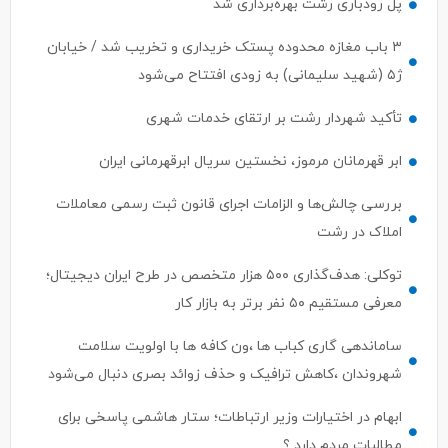
پل رودباری رشت بهره‌برداری شد
۳ باب مغازه محدوده پستک خریداری و تخریب شد / خیابان
ژ۵ (شهید سلیمانی) به زودی افتتاح می‌شود
تأکید شهردار رشت بر ارتقای خدمات شهری
ابر قهرمانان مرموز، نخستین سریال ابرقهرمانی ایران
بررسی چالش‌ها و الزامات اجرای قانون ثبت رسمی معاملات
املاک در رشت
توکلی: هدف‌گذاری ۵۰۰ هزار متخصص در طرح ایران دیجیتال؛
معرفی مستقیم ۵۰ نفر برتر به بازار کار
ساماندهی گاری کباب ها ،ون کافه ها با اولویت سلامت
شهروندان ،کاهش ترافیک و حذف زوائد بصری دنبال می‌شود
ابهام در اختیارات وزیر ارتباطات؛ ستار هاشمی پاسخی برای
مطالبات مردم دارد ؟