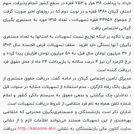
خرداد با پرداخت 38 هزار و 753 فقره در سطح کشور انجام پذیرفت سهم
استان گیلان 1480 فقره و در نوبت دوم که در روزهای اخیر صورت گرفت
از مجموع 34657 فقره تسهیلات ، تعداد 1315 مورد به مستمری بگیران
گیلانی اختصاص یافت .
وی با تاکید بر اینکه توزیع نسبت تسهیلات به استانها به تعداد مستمری
بگیران آنها بستگی دارد افزود : سقف تسهیلات قرض الحسنه سال 1404
از 30 میلیون تومان سال قبل، به 50 میلیون تومان افزایش پیدا کرده و
نرخ کارمزد آن نیز 4 درصد سالانه با بازپرداخت 24 ماه از محل حقوق فرد
دریافت کننده است.
مدیرکل تامین اجتماعی گیلان در ادامه گفت: دریافت حقوق مستمری از
طریق بانک رفاه کارگران ، عدم استفاده از تسهیلات مشابه در سنوات قبل
، نداشتن چک برگشتی و بدهی معوق به سیستم بانکی کشور و اعلام
شماره تلفن همراه به نام فرد متقاضی از شروط دریافت تسهیلات است.
شایان ذکر است بازنشستگان و مسستمری‌بگیران محترمی که متقاضی
بهره‌مندی از این تسهیلات هستند می‌توانند اطلاعات لازم را از نشانی
سایت کانون عالی بازنشستگان به نشانی
http://kanoone-ali.ir
دریافت