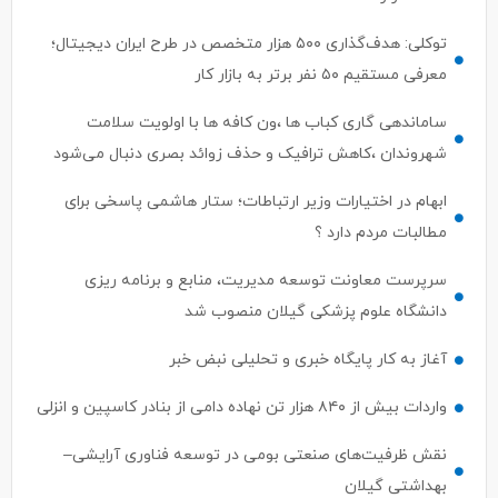
معرفی مستقیم ۵۰ نفر برتر به بازار کار
ساماندهی گاری کباب ها ،ون کافه ها با اولویت سلامت
شهروندان ،کاهش ترافیک و حذف زوائد بصری دنبال می‌شود
ابهام در اختیارات وزیر ارتباطات؛ ستار هاشمی پاسخی برای
مطالبات مردم دارد ؟
سرپرست معاونت توسعه مدیریت، منابع و برنامه ریزی
دانشگاه علوم پزشکی گیلان منصوب شد
آغاز به کار پایگاه خبری و تحلیلی نبض خبر
واردات بیش از ۸۴۰ هزار تن نهاده دامی از بنادر كاسپین و انزلی
نقش ظرفیت‌های صنعتی بومی در توسعه فناوری آرایشی–
بهداشتی گیلان
اسماعیل رحمتی مدیرعامل سازمان مشاغل و فرآورده‌های