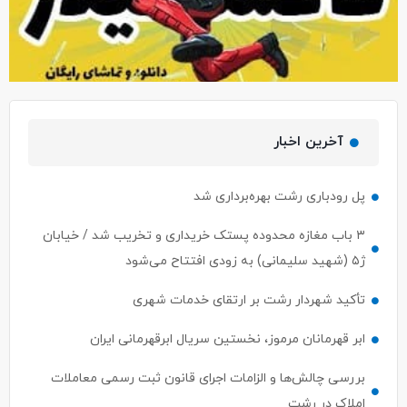
آخرین اخبار
پل رودباری رشت بهره‌برداری شد
۳ باب مغازه محدوده پستک خریداری و تخریب شد / خیابان
ژ۵ (شهید سلیمانی) به زودی افتتاح می‌شود
تأکید شهردار رشت بر ارتقای خدمات شهری
ابر قهرمانان مرموز، نخستین سریال ابرقهرمانی ایران
بررسی چالش‌ها و الزامات اجرای قانون ثبت رسمی معاملات
املاک در رشت
توکلی: هدف‌گذاری ۵۰۰ هزار متخصص در طرح ایران دیجیتال؛