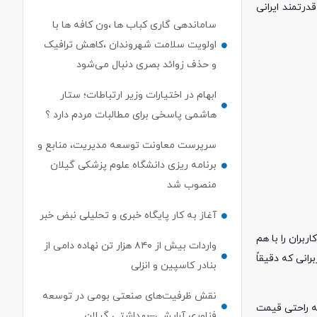
رتمند ایرانی
ساماندهی گاری کباب ها ،ون کافه ها با
اولویت سلامت شهروندان ،کاهش ترافیک
و حذف زوائد بصری دنبال می‌شود
ابهام در اختیارات وزیر ارتباطات؛ ستار
هاشمی پاسخی برای مطالبات مردم دارد ؟
سرپرست معاونت توسعه مدیریت، منابع و
برنامه ریزی دانشگاه علوم پزشکی گیلان
منصوب شد
آغاز به کار پایگاه خبری و تحلیلی نبض خبر
ربران را با هم
واردات بیش از ۸۴۰ هزار تن نهاده دامی از
انی که دقیقاً
بنادر كاسپین و انزلی
نقش ظرفیت‌های صنعتی بومی در توسعه
یند و به راحتی قیمت
فناوری آرایشی–بهداشتی گیلان