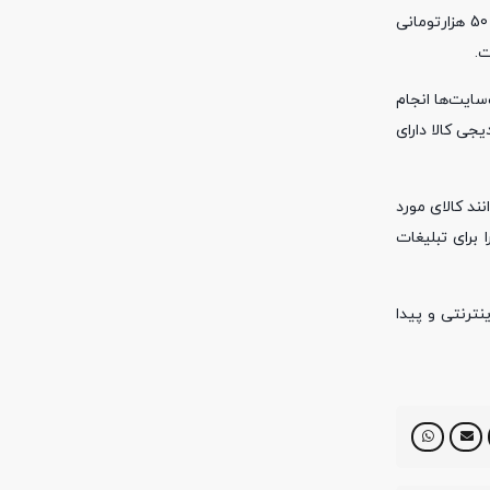
eCommerce، در سال 2023 91 تیلیارد و 90 میلیارد دلار در سال محاسبه شده است که در سال 2027، به 127 تیلیارد و 515 میلیارد تومان با دلار 50 هزارتومانی
سایت‌ها انجام
جی کالا دارای
ند کالای مورد
 برای تبلیغات
ترنتی و پیدا