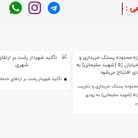
خبر فوری
تأکید شهردار رشت بر ارتقای خدم
ه محدوده پستک خریداری و تخریب
شد / خیابان ژ۵ (شهید سلیمانی) به زودی
د