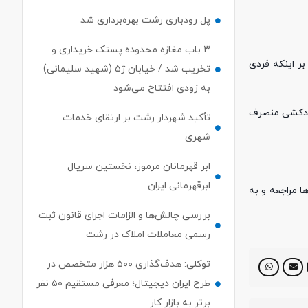
پل رودباری رشت بهره‌برداری شد
۳ باب مغازه محدوده پستک خریداری و
افظی، فرمانده انتظامی شهرستان رشت گفت: برابر اعلام مرکز فوریت‌های پلیسی ۱۱۰ مبنی بر اینکه فردی
تخریب شد / خیابان ژ۵ (شهید سلیمانی)
به زودی افتتاح می‌شود
می و دعوت به آرامش، این دختر ۲۳ ساله از اقدام به خودکشی منصرف
تأکید شهردار رشت بر ارتقای خدمات
شهری
ابر قهرمانان مرموز، نخستین سریال
ابرقهرمانی ایران
 مراجعه و به
بررسی چالش‌ها و الزامات اجرای قانون ثبت
رسمی معاملات املاک در رشت
توکلی: هدف‌گذاری ۵۰۰ هزار متخصص در
طرح ایران دیجیتال؛ معرفی مستقیم ۵۰ نفر
برتر به بازار کار